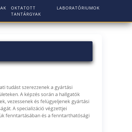
AK
OKTATOTT
LABORATÓRIUMOK
TANTÁRGYAK
ti tudást szerezzenek a gyártási
leteken. A képzés során a hallgatók
k, vezessenek és felügyeljenek gyártási
át. A specializáció végzettjei
gük fenntartásában és a fenntarthatósági