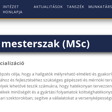
INTÉZET
AKTUALITÁSOK
TANSZÉK
MUNKATÁRS
HONLAPJA
mesterszak (MSc)
ializáció
s célja, hogy a hallgatók mélyreható elméleti és gyakorla
hoz és fejlesztéséhez szükséges gépészeti és mérnöki terü
elyek lehetővé teszik számukra, hogy hatékonyan tervezzene
mékek minőségét és a gyártási folyamatok költséghatékonyság
pari szektorokban, segítve a vállalatokat a versenyképessé