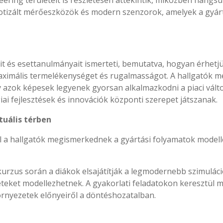
ring területeit is részletesen áttekintik, miközben hangsúly
otizált mérőeszközök és modern szenzorok, amelyek a gyár
eit és esettanulmányait ismerteti, bemutatva, hogyan érhetjü
 maximális termelékenységet és rugalmasságot. A hallgatók m
y azok képesek legyenek gyorsan alkalmazkodni a piaci válto
ai fejlesztések és innovációk központi szerepet játszanak.
tuális térben
l a hallgatók megismerkednek a gyártási folyamatok modell
 kurzus során a diákok elsajátítják a legmodernebb szimulá
zeteket modellezhetnek. A gyakorlati feladatokon keresztül
rnyezetek előnyeiről a döntéshozatalban.