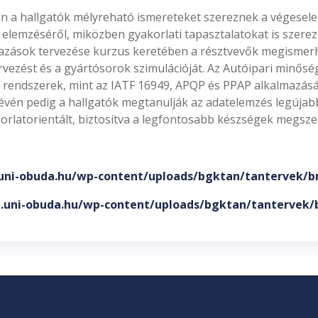
n a hallgatók mélyreható ismereteket szereznek a végesele
 elemzéséről, miközben gyakorlati tapasztalatokat is szer
azások tervezése kurzus keretében a résztvevők megismerhe
vezést és a gyártósorok szimulációját. Az Autóipari minősé
si rendszerek, mint az IATF 16949, APQP és PPAP alkalmazásá
évén pedig a hallgatók megtanulják az adatelemzés legújabb 
korlatorientált, biztosítva a legfontosabb készségek megsze
.uni-obuda.hu/wp-content/uploads/bgktan/tantervek/b
k.uni-obuda.hu/wp-content/uploads/bgktan/tantervek/