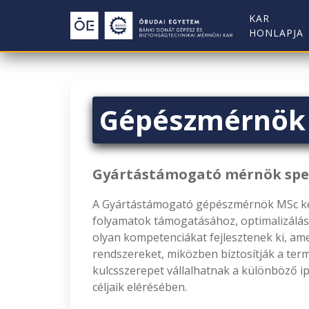
KAR
HONLAPJA
Gépészmérnök 
Gyártástámogató mérnök spec
A Gyártástámogató gépészmérnök MSc képzé
folyamatok támogatásához, optimalizálásá
olyan kompetenciákat fejlesztenek ki, am
rendszereket, miközben biztosítják a ter
kulcsszerepet vállalhatnak a különböző i
céljaik elérésében.