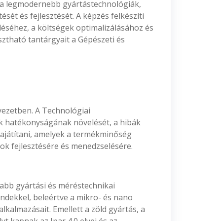
k a legmodernebb gyártástechnológiák,
sét és fejlesztését. A képzés felkészíti
léséhez, a költségek optimalizálásához és
sztható tantárgyait a Gépészeti és
yezetben. A Technológiai
ek hatékonyságának növelését, a hibák
sajátítani, amelyek a termékminőség
tok fejlesztésére és menedzselésére.
jabb gyártási és méréstechnikai
ndekkel, beleértve a mikro- és nano
alkalmazásait. Emellett a zöld gyártás, a