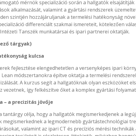
ámogató mérnök specializáció során a hallgatók elsajátítjá
sok alkalmazását, valamint a gyártási rendszerek üzemelteté
nden szintjén hozzájáruljanak a termelési hatékonyság növe
cializáció differenciált szakmai ismereteit, kötelezően vála
Intézeti Tanszék munkatársai és ipari partnerei oktatják.
lező tárgyak)
hatékonyság kulcsa
zerek fejlesztése elengedhetetlen a versenyképes ipari körn
és Lean módszertanokra építve oktatja a termelési rendszer
izálását. A kurzus segít a hallgatóknak olyan eszközöket el
 vezetnek, így felkészítve őket a komplex gyártási folyama
 – a precizitás jövője
a tantárgy célja, hogy a hallgatók megismerkedjenek a legú
tók megismerkednek a legmodernebb gyártástechnológiai tre
árásokat, valamint az ipari CT és precíziós mérési technikák 