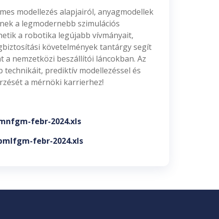
mes modellezés alapjairól, anyagmodellek
eznek a legmodernebb szimulációs
tik a robotika legújabb vívmányait,
gbiztosítási követelmények tantárgy segít
t a nemzetközi beszállítói láncokban. Az
technikáit, prediktív modellezéssel és
rzését a mérnöki karrierhez!
mnfgm-febr-2024.xls
bmlfgm-febr-2024.xls