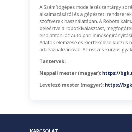
A Számítógépes modellezés tantárgy sorá
alkalmazásáról és a gépészeti rendszerek
szoftverek használatában. A Robotalkalm
beleértve a robotkiválasztást, megfogóter
elsajátítani az autóipari minőségirányítá
Adatok elemzése és kiértékelése kurzus r
adatvizualizációval. Az összes kurzus gya
Tantervek:
Nappali mester (magyar):
https://bgk
Levelező mester (magyar):
https://bg
KAPCSOLAT