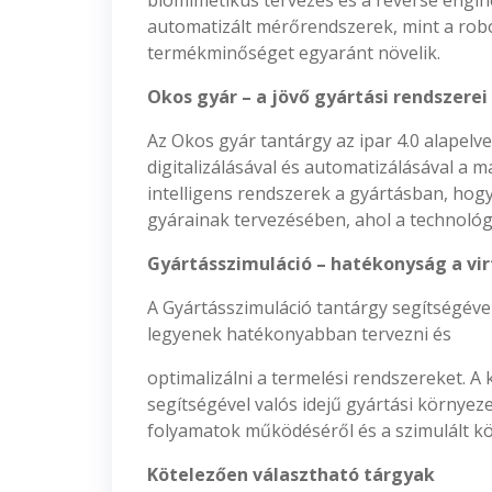
biomimetikus tervezés és a reverse enginee
automatizált mérőrendszerek, mint a rob
termékminőséget egyaránt növelik.
Okos gyár – a jövő gyártási rendszerei
Az Okos gyár tantárgy az ipar 4.0 alapelv
digitalizálásával és automatizálásával a
intelligens rendszerek a gyártásban, hog
gyárainak tervezésében, ahol a technológi
Gyártásszimuláció – hatékonyság a vir
A Gyártásszimuláció tantárgy segítségéve
legyenek hatékonyabban tervezni és
optimalizálni a termelési rendszereket. A
segítségével valós idejű gyártási környe
folyamatok működéséről és a szimulált kö
Kötelezően választható tárgyak