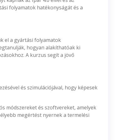
t kapnak az Ipar 4.0 elvei és az
tási folyamatok hatékonyságát és a
k el a gyártási folyamatok
egtanulják, hogyan alakíthatóak ki
zásokhoz. A kurzus segít a jövő
ezésével és szimulációjával, hogy képesek
ciós módszereket és szoftvereket, amelyek
 mélyebb megértést nyernek a termelési