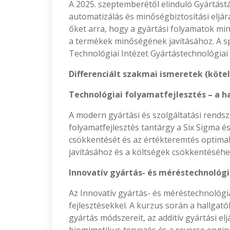
A 2025. szeptemberétől elinduló Gyártást
automatizálás és minőségbiztosítási eljárá
őket arra, hogy a gyártási folyamatok mi
a termékek minőségének javításához. A spe
Technológiai Intézet Gyártástechnológiai 
Differenciált szakmai ismeretek (köte
Technológiai folyamatfejlesztés – a 
A modern gyártási és szolgáltatási rends
folyamatfejlesztés tantárgy a Six Sigma 
csökkentését és az értékteremtés optimal
javításához és a költségek csökkentéséhez
Innovatív gyártás- és méréstechnológia
Az Innovatív gyártás- és méréstechnológi
fejlesztésekkel. A kurzus során a hallga
gyártás módszereit, az additív gyártási elj