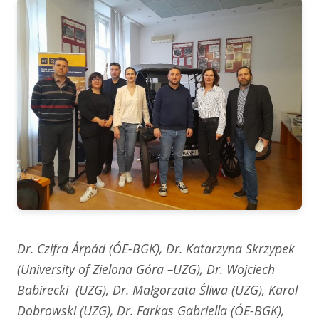
Dr. Czifra Árpád (ÓE-BGK), Dr. Katarzyna Skrzypek
(University of Zielona Góra –UZG), Dr. Wojciech
Babirecki (UZG), Dr. Małgorzata Śliwa (UZG), Karol
Dobrowski (UZG), Dr. Farkas Gabriella (ÓE-BGK),