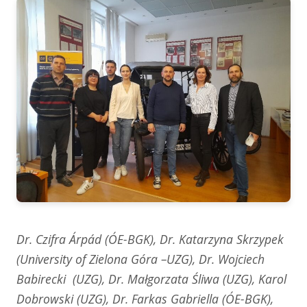
Dr. Czifra Árpád (ÓE-BGK), Dr. Katarzyna Skrzypek
(University of Zielona Góra –UZG), Dr. Wojciech
Babirecki (UZG), Dr. Małgorzata Śliwa (UZG), Karol
Dobrowski (UZG), Dr. Farkas Gabriella (ÓE-BGK),