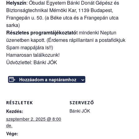
Helyszín
: Óbudai Egyetem Bánki Donát Gépész és
Biztonságtechnikai Mérnöki Kar, 1139 Budapest,
Frangepán u. 50. (a Béke utca és a Frangepán utca
sarka)
Részletes programtájékoztató
t mindenki Neptun
üzenetben kapott. (Érdemes rápillantani a postafiókjuk
Spam mappájára is!!)
Hamarosan találkozunk!
Üdvözlettel: Bánki JÓK
Hozzáadom a naptáramhoz
RÉSZLETEK
SZERVEZŐ
Bánki JÓK
Kezdés:
szeptember 2, 2025 @ 8:00
de.
Vége: