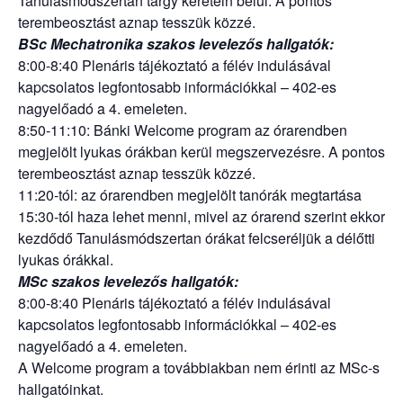
Tanulásmódszertan tárgy keretein belül. A pontos
terembeosztást aznap tesszük közzé.
BSc Mechatronika szakos levelezős hallgatók:
8:00-8:40 Plenáris tájékoztató a félév indulásával
kapcsolatos legfontosabb információkkal – 402-es
nagyelőadó a 4. emeleten.
8:50-11:10: Bánki Welcome program az órarendben
megjelölt lyukas órákban kerül megszervezésre. A pontos
terembeosztást aznap tesszük közzé.
11:20-tól: az órarendben megjelölt tanórák megtartása
15:30-tól haza lehet menni, mivel az órarend szerint ekkor
kezdődő Tanulásmódszertan órákat felcseréljük a délőtti
lyukas órákkal.
MSc szakos levelezős hallgatók:
8:00-8:40 Plenáris tájékoztató a félév indulásával
kapcsolatos legfontosabb információkkal – 402-es
nagyelőadó a 4. emeleten.
A Welcome program a továbbiakban nem érinti az MSc-s
hallgatóinkat.