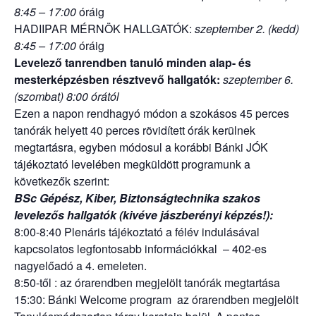
8:45 – 17:00
óráig
HADIIPAR MÉRNÖK HALLGATÓK:
szeptember 2. (kedd)
8:45 – 17:00
óráig
Levelező tanrendben tanuló minden alap- és
mesterképzésben résztvevő hallgatók:
szeptember 6.
(szombat) 8:00 órától
Ezen a napon rendhagyó módon a szokásos 45 perces
tanórák helyett 40 perces rövidített órák kerülnek
megtartásra, egyben módosul a korábbi Bánki JÓK
tájékoztató levelében megküldött programunk a
következők szerint:
BSc Gépész, Kiber, Biztonságtechnika szakos
levelezős hallgatók (kivéve jászberényi képzés!):
8:00-8:40 Plenáris tájékoztató a félév indulásával
kapcsolatos legfontosabb információkkal – 402-es
nagyelőadó a 4. emeleten.
8:50-től : az órarendben megjelölt tanórák megtartása
15:30: Bánki Welcome program az órarendben megjelölt