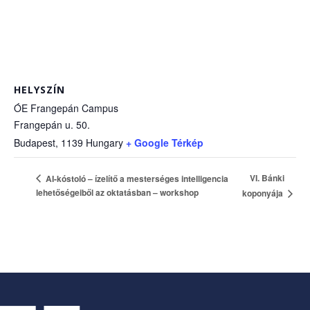
HELYSZÍN
ÓE Frangepán Campus
Frangepán u. 50.
Budapest
,
1139
Hungary
+ Google Térkép
VI. Bánki
AI-kóstoló – ízelítő a mesterséges intelligencia
lehetőségeiből az oktatásban – workshop
koponyája