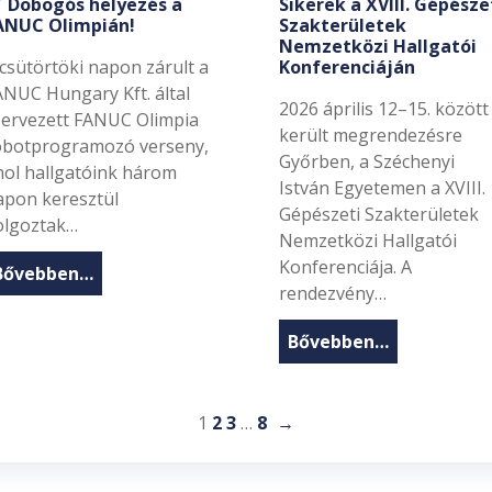
Dobogós helyezés a
Sikerek a XVIII. Gépésze
ANUC Olimpián!
Szakterületek
Nemzetközi Hallgatói
 csütörtöki napon zárult a
Konferenciáján
ANUC Hungary Kft. által
2026 április 12–15. között
zervezett FANUC Olimpia
került megrendezésre
obotprogramozó verseny,
Győrben, a Széchenyi
hol hallgatóink három
István Egyetemen a XVIII.
apon keresztül
Gépészeti Szakterületek
olgoztak…
Nemzetközi Hallgatói
Konferenciája. A
Bővebben…
rendezvény…
Bővebben…
1
2
3
…
8
→