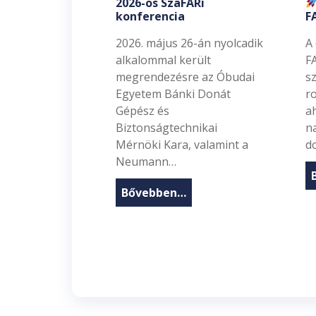
2026-os SzaFARi
konferencia
F
2026. május 26-án nyolcadik
A
alkalommal került
F
megrendezésre az Óbudai
s
Egyetem Bánki Donát
r
Gépész és
a
Biztonságtechnikai
n
Mérnöki Kara, valamint a
d
Neumann…
Bővebben…