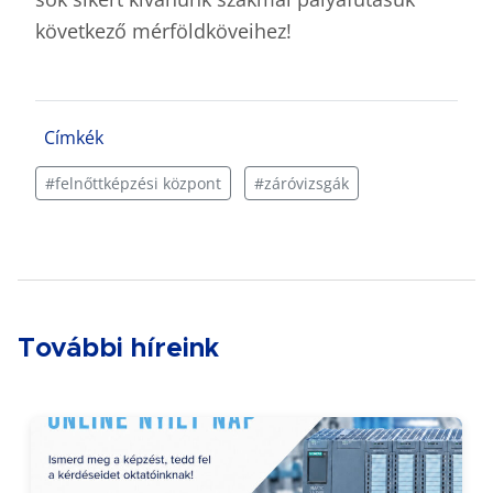
következő mérföldköveihez!
Címkék
#felnőttképzési központ
#záróvizsgák
További híreink