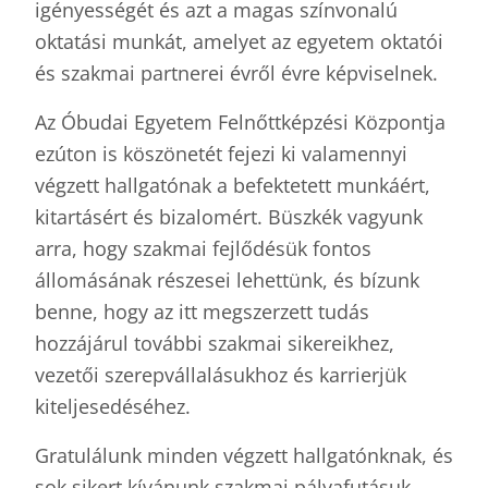
igényességét és azt a magas színvonalú
oktatási munkát, amelyet az egyetem oktatói
és szakmai partnerei évről évre képviselnek.
Az Óbudai Egyetem Felnőttképzési Központja
ezúton is köszönetét fejezi ki valamennyi
végzett hallgatónak a befektetett munkáért,
kitartásért és bizalomért. Büszkék vagyunk
arra, hogy szakmai fejlődésük fontos
állomásának részesei lehettünk, és bízunk
benne, hogy az itt megszerzett tudás
hozzájárul további szakmai sikereikhez,
vezetői szerepvállalásukhoz és karrierjük
kiteljesedéséhez.
Gratulálunk minden végzett hallgatónknak, és
sok sikert kívánunk szakmai pályafutásuk