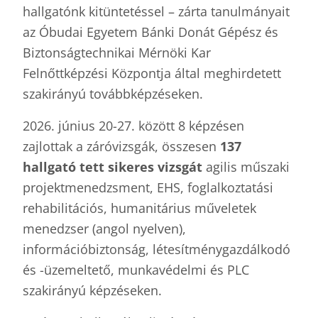
hallgatónk kitüntetéssel – zárta tanulmányait
az Óbudai Egyetem Bánki Donát Gépész és
Biztonságtechnikai Mérnöki Kar
Felnőttképzési Központja által meghirdetett
szakirányú továbbképzéseken.
2026. június 20-27. között 8 képzésen
zajlottak a záróvizsgák, összesen
137
hallgató tett sikeres vizsgát
agilis műszaki
projektmenedzsment, EHS, foglalkoztatási
rehabilitációs, humanitárius műveletek
menedzser (angol nyelven),
információbiztonság, létesítménygazdálkodó
és -üzemeltető, munkavédelmi és PLC
szakirányú képzéseken.