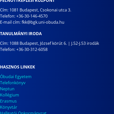
FELNŐTTKÉPZÉSI KÖZPONT
Cím: 1081 Budapest, Csokonai utca 3.
Telefon: +36-30-146-4570
E-mail cím: fkk@bgk.uni-obuda.hu
TANULMÁNYI IRODA
Cím: 1088 Budapest, József körút 6. | J.52-J.53 irodák
Telefon: +36-30-312-6058
HASZNOS LINKEK
Óbudai Egyetem
Telefonkönyv
Neptun
Kollégium
Erasmus
Könyvtár
Hallgatói Önkormányzat