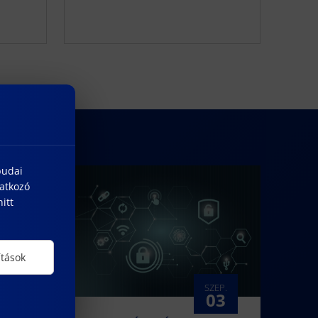
budai
natkozó
itt
ítások
EP.
SZEP.
03
03