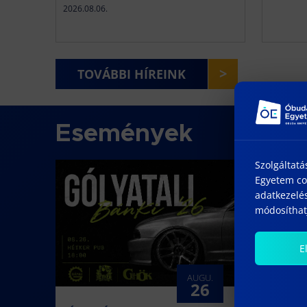
2026.08.06.
>
TOVÁBBI HÍREINK
Események
Szolgáltatá
Egyetem coo
adatkezelés
módosíthatj
E
AUGU.
26