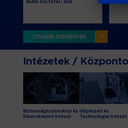
BÁNKI GÓLYATALI 2026
Welcome
>
TOVÁBBI ESEMÉNYEK
Intézetek / Központ
Biztonságtudományi és
Gépészeti és
Kibervédelmi Intézet
Technológiai Intézet