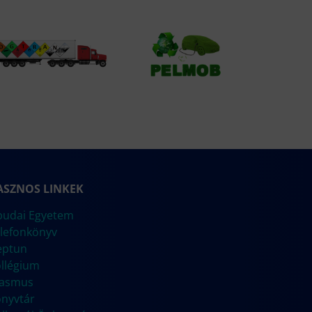
ASZNOS LINKEK
udai Egyetem
lefonkönyv
eptun
llégium
rasmus
nyvtár