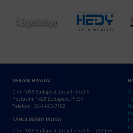
DÉKÁNI HIVATAL
H
Cím: 1088 Budapest, József körút 6.
Ób
Postacím: 1428 Budapest, Pf.:31
Te
Telefon: +36-1-666-7102
N
Ko
TANULMÁNYI IRODA
E
Kö
Cím: 1088 Budapest, József körút 6. | J.52-J.53