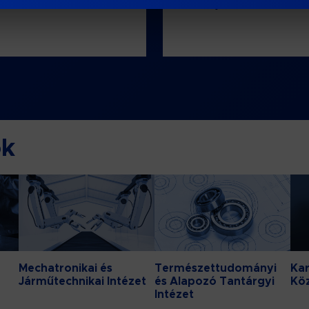
 Fesztivál
Bánki Gólyatábor – 2026
ok
Mechatronikai és
Természettudományi
Kar
Járműtechnikai Intézet
és Alapozó Tantárgyi
Kö
Intézet