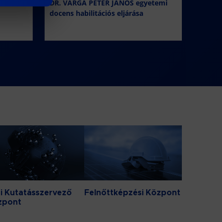
DR. VARGA PÉTER JÁNOS egyetemi
docens habilitációs eljárása
i Kutatásszervező
Felnőttképzési Központ
zpont