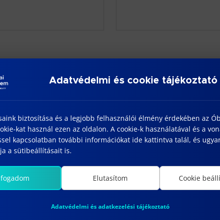
Adatvédelmi és cookie tájékoztató
saink biztosítása és a legjobb felhasználói élmény érdekében az Ó
kie-kat használ ezen az oldalon. A cookie-k használatával és a vo
sel kapcsolatban további információkat ide kattintva talál, és ugyan
a a sütibeállításait is.
lfogadom
Elutasítom
Cookie beáll
SZEP.
SZ
01
Adatvédelmi és adatkezelési tájékoztató