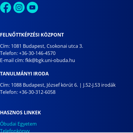
FELNŐTTKÉPZÉSI KÖZPONT
Cím: 1081 Budapest, Csokonai utca 3.
Telefon: +36-30-146-4570
E-mail cím: fkk@bgk.uni-obuda.hu
TANULMÁNYI IRODA
Cím: 1088 Budapest, József körút 6. | J.52-J.53 irodák
Telefon: +36-30-312-6058
HASZNOS LINKEK
Óbudai Egyetem
Telefonkönyv