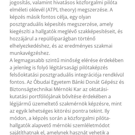
jogosítás, valamint hivatásos közforgalmi pilóta
elméleti oklevél (ATPL theory) megszerzése. A
képzés másik fontos célja, egy olyan
posztgraduális képesítés megszerzése, amely
kiegészíti a hallgatók meglévő szakképesítéseit, és
hozzájárul a repülőiparágban történő
elhelyezkedéshez, és az eredményes szakmai
munkavégzéshez.
A legmagasabb szintű minőség elérése érdekében
a jelenleg is folyó légitársasági pilótaképzés
felsőoktatási posztgraduális integrációja rendkívül
fontos. Az Óbudai Egyetem Bánki Donát Gépész és
Biztonságtechnikai Mérnöki Kar az oktatási-
kutatási portfóliójának bővítése érdekében a
légijármű üzemeltető szakmérnök képzésre, mint
az egyik lehetséges kitörési pontra tekint. Ily
módon, a képzés során a közforgalmi pilóta-
hallgatók alapvető mérnöki szemléletmódot
sajátíthatnak el, amelynek hasznát vehetik a