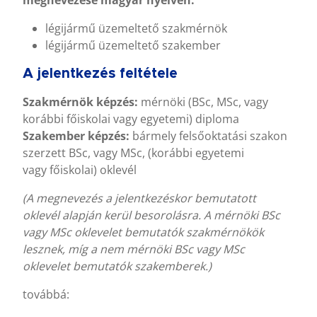
légijármű üzemeltető szakmérnök
légijármű üzemeltető szakember
A jelentkezés feltétele
Szakmérnök képzés:
mérnöki (BSc, MSc, vagy
korábbi főiskolai vagy egyetemi) diploma
Szakember képzés:
bármely felsőoktatási szakon
szerzett BSc, vagy MSc, (korábbi egyetemi
vagy főiskolai) oklevél
(A megnevezés a jelentkezéskor bemutatott
oklevél alapján kerül besorolásra. A mérnöki BSc
vagy MSc oklevelet bemutatók szakmérnökök
lesznek, míg a nem mérnöki BSc vagy MSc
oklevelet bemutatók szakemberek.)
továbbá: