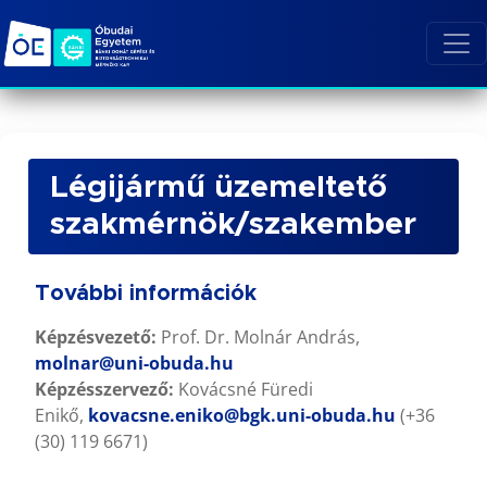
Légijármű üzemeltető
szakmérnök/szakember
További információk
Képzésvezető:
Prof. Dr. Molnár András,
molnar@uni-obuda.hu
Képzésszervező:
Kovácsné Füredi
Enikő,
kovacsne.eniko@bgk.uni-obuda.hu
(+36
(30) 119 6671)