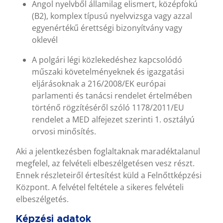
Angol nyelvből államilag elismert, középfokú
(B2), komplex típusú nyelvvizsga vagy azzal
egyenértékű érettségi bizonyítvány vagy
oklevél
A polgári légi közlekedéshez kapcsolódó
műszaki követelményeknek és igazgatási
eljárásoknak a 216/2008/EK európai
parlamenti és tanácsi rendelet értelmében
történő rögzítéséről szóló 1178/2011/EU
rendelet a MED alfejezet szerinti 1. osztályú
orvosi minősítés.
Aki a jelentkezésben foglaltaknak maradéktalanul
megfelel, az felvételi elbeszélgetésen vesz részt.
Ennek részleteiről értesítést küld a Felnőttképzési
Központ. A felvétel feltétele a sikeres felvételi
elbeszélgetés.
Képzési adatok