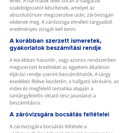
lehet. A harmadik félév során a hallgatók
szakdolgozatot készítenek, amelyet az
abszolutórium megszerzése után, záróvizsgán
védenek meg. A záróvizsga elméleti tárgyaiból
eredményes vizsgát kell tenni.
A korábban szerzett ismeretek,
gyakorlatok beszámítási rendje
A korábban hasonló-, vagy azonos rendszerben
megszerzett krediteket az egyetem általános
eljárási rendje szerint beszámíthatók. A tárgy
esedékes féléve kezdetén, a hallgató kérésére, az
index és megfelelő tematika alapján a
tantárgyfelelős oktató tesz javaslatot a
beszámításra.
A záróvizsgára bocsátás feltételei
A záróvizsgára bocsátás feltétele a