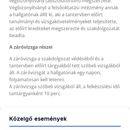
végbizonyítvány (abszolutórium) megszerzése.
Végbizonyítványt a felsőoktatási intézmény annak
a hallgatónak állít ki, aki a tantervben előírt
tanulmányi és vizsgakövetelményeket teljesítette,
az előírt krediteket megszerezte és szakdolgozatát
beadta.
A záróvizsga részei
A záróvizsga a szakdolgozat védéséből és a
tantervben előírt tárgyakból tett szóbeli vizsgákból
áll. A záróvizsgát a hallgatónak egy napon,
folyamatosan kell letenni.
A záróvizsga szóbeli vizsgából áll, a felkészülési idő
tantárgyanként 10 perc.
Közelgő események