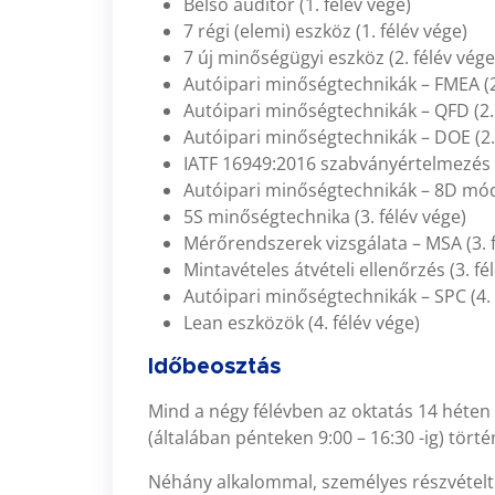
Belső auditor (1. félév vége)
7 régi (elemi) eszköz (1. félév vége)
7 új minőségügyi eszköz (2. félév vége
Autóipari minőségtechnikák – FMEA (2.
Autóipari minőségtechnikák – QFD (2. 
Autóipari minőségtechnikák – DOE (2. 
IATF 16949:2016 szabványértelmezés (
Autóipari minőségtechnikák – 8D móds
5S minőségtechnika (3. félév vége)
Mérőrendszerek vizsgálata – MSA (3. f
Mintavételes átvételi ellenőrzés (3. fé
Autóipari minőségtechnikák – SPC (4. 
Lean eszközök (4. félév vége)
Időbeosztás
Mind a négy félévben az oktatás 14 héten 
(általában pénteken 9:00 – 16:30 -ig) törté
Néhány alkalommal, személyes részvételt