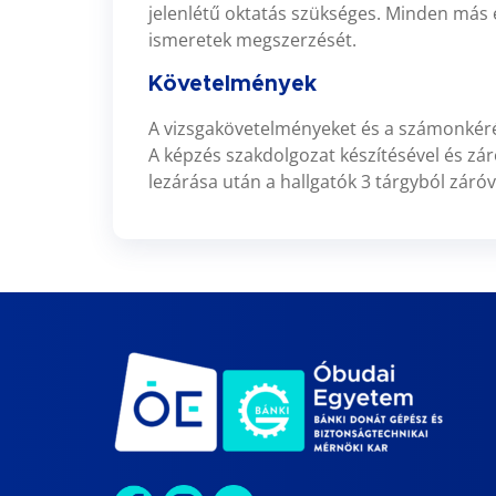
jelenlétű oktatás szükséges. Minden más
ismeretek megszerzését.
Követelmények
A vizsgakövetelményeket és a számonkéré
A képzés szakdolgozat készítésével és zár
lezárása után a hallgatók 3 tárgyból záró