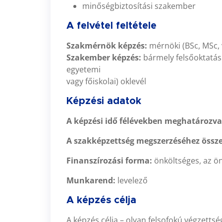
minőségbiztosítási szakember
A felvétel feltétele
Szakmérnök képzés:
mérnöki (BSc, MSc, 
Szakember képzés:
bármely felsőoktatás
egyetemi
vagy főiskolai) oklevél
Képzési adatok
A képzési idő félévekben meghatározva
A szakképzettség megszerzéséhez össz
Finanszírozási forma:
önköltséges, az önk
Munkarend:
levelező
A képzés célja
A képzés célja – olyan felsofokú végzetts