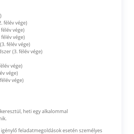
)
 félév vége)
félév vége)
félév vége)
3. félév vége)
zer (3. félév vége)
élév vége)
lév vége)
félév vége)
keresztül, heti egy alkalommal
nik.
 igénylő feladatmegoldások esetén személyes