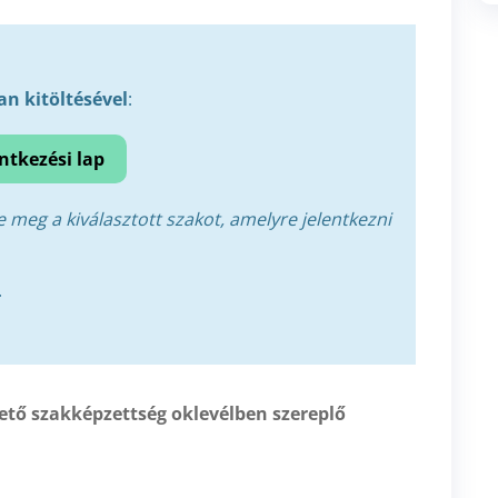
an kitöltésével
:
entkezési lap
 meg a kiválasztott szakot, amelyre jelentkezni
.
tő szakképzettség oklevélben szereplő