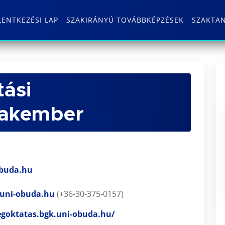
LENTKEZÉSI LAP
SZAKIRÁNYÚ TOVÁBBKÉPZÉSEK
SZAKTA
tási
zakember
obuda.hu
.uni-obuda.hu
(+36-30-375-0157)
egoktatas.bgk.uni-obuda.hu/