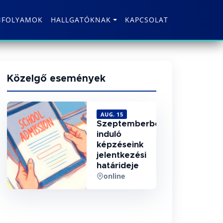
NFOLYAMOK
HALLGATÓKNAK
KAPCSOLAT
Közelgő események
AUG. 15
Szeptemberben
induló
képzéseink
jelentkezési
határideje
online