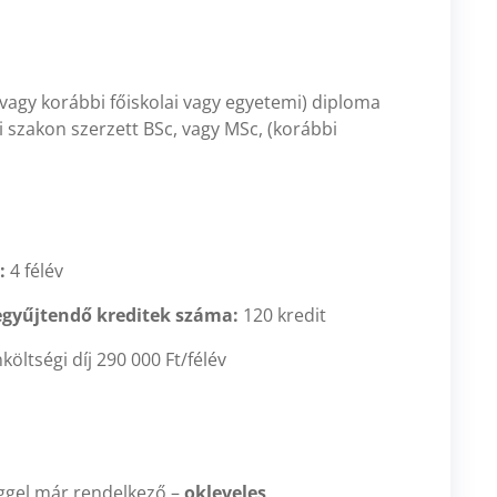
vagy korábbi főiskolai vagy egyetemi) diploma
i szakon szerzett BSc, vagy MSc, (korábbi
:
4 félév
egyűjtendő kreditek száma:
120 kredit
öltségi díj 290 000 Ft/félév
éggel már rendelkező –
okleveles