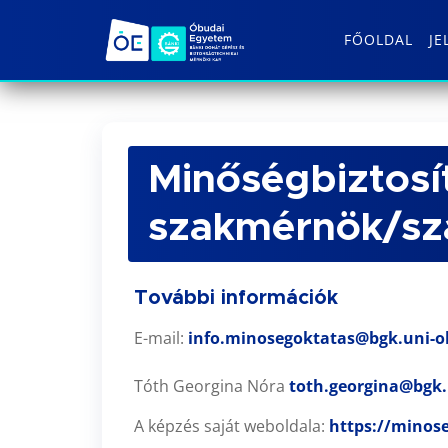
FŐOLDAL
JE
Minőségbiztosí
szakmérnök/s
További információk
E-mail:
info.minosegoktatas@bgk.uni-
Tóth Georgina Nóra
toth.georgina@bgk
A képzés saját weboldala:
https://minos