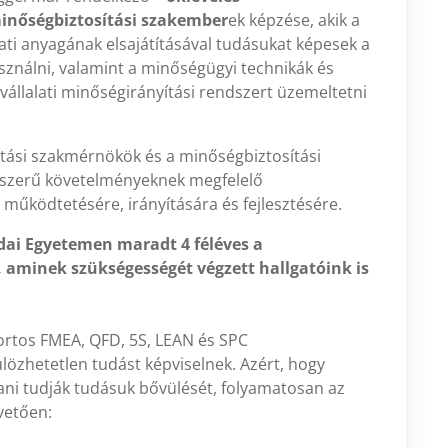
inőségbiztosítási szakember
ek képzése, akik a
ati anyagának elsajátításával tudásukat képesek a
sználni, valamint a minőségügyi technikák és
lalati minőségirányítási rendszert üzemeltetni
tási szakmérnökök és a minőségbiztosítási
rszerű követelményeknek megfelelő
 működtetésére, irányítására és fejlesztésére.
ai Egyetemen maradt 4 féléves a
 aminek szükségességét végzett hallgatóink is
ortos FMEA, QFD, 5S, LEAN és SPC
lözhetetlen tudást képviselnek. Azért, hogy
ani tudják tudásuk bővülését, folyamatosan az
vetően: