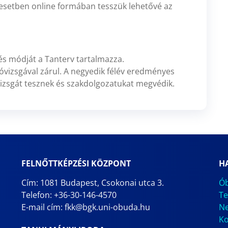
 esetben online formában tesszük lehetővé az
s módját a Tanterv tartalmazza.
óvizsgával zárul. A negyedik félév eredményes
vizsgát tesznek és szakdolgozatukat megvédik.
FELNŐTTKÉPZÉSI KÖZPONT
H
Cím: 1081 Budapest, Csokonai utca 3.
Ób
Telefon: +36-30-146-4570
Te
E-mail cím: fkk@bgk.uni-obuda.hu
N
Ko