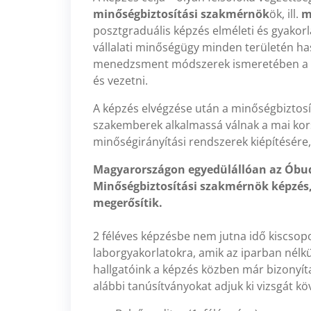
minőségbiztosítási szakmérnök
ök, ill.
m
posztgraduális képzés elméleti és gyakorl
vállalati minőségügy minden területén ha
menedzsment módszerek ismeretében a vál
és vezetni.
A képzés elvégzése után a minőségbiztosí
szakemberek alkalmassá válnak a mai ko
minőségirányítási rendszerek kiépítésére,
Magyarországon egyedülállóan az Óbud
Minőségbiztosítási szakmérnök képzés,
megerősítik.
2 féléves képzésbe nem jutna idő kiscsop
laborgyakorlatokra, amik az iparban nélkü
hallgatóink a képzés közben már bizonyít
alábbi tanúsítványokat adjuk ki vizsgát kö