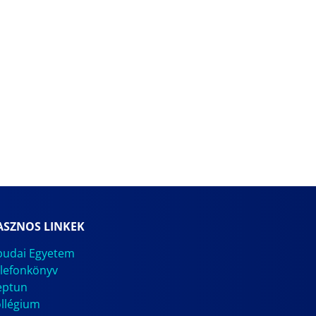
ASZNOS LINKEK
udai Egyetem
lefonkönyv
eptun
llégium