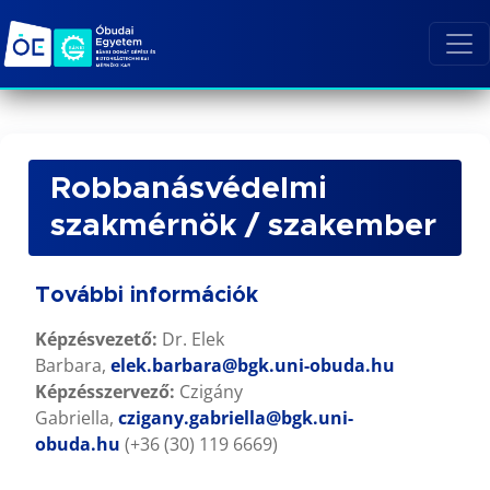
Robbanásvédelmi
szakmérnök / szakember
További információk
Képzésvezető:
Dr. Elek
Barbara,
elek.barbara@bgk.uni-obuda.hu
Képzésszervező:
Czigány
Gabriella,
czigany.gabriella@bgk.uni-
obuda.hu
(+36 (30) 119 6669)