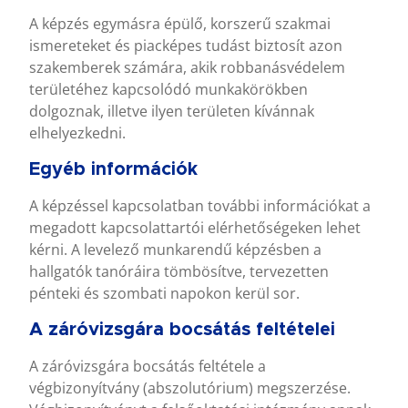
A képzés egymásra épülő, korszerű szakmai
ismereteket és piacképes tudást biztosít azon
szakemberek számára, akik robbanásvédelem
területéhez kapcsolódó munkakörökben
dolgoznak, illetve ilyen területen kívánnak
elhelyezkedni.
Egyéb információk
A képzéssel kapcsolatban további információkat a
megadott kapcsolattartói elérhetőségeken lehet
kérni. A levelező munkarendű képzésben a
hallgatók tanóráira tömbösítve, tervezetten
pénteki és szombati napokon kerül sor.
A záróvizsgára bocsátás feltételei
A záróvizsgára bocsátás feltétele a
végbizonyítvány (abszolutórium) megszerzése.