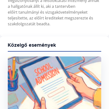
Végbizonyítványt a felsőoktatási intézmény annak
a hallgatónak állít ki, aki a tantervben
előírt tanulmányi és vizsgakövetelményeket
teljesítette, az előírt krediteket megszerezte és
szakdolgozatát beadta.
Közelgő események