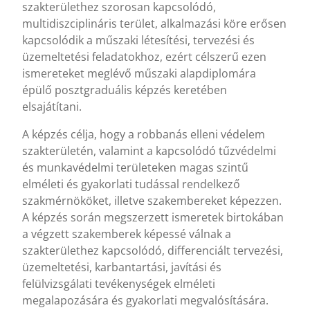
szakterülethez szorosan kapcsolódó,
multidiszciplináris terület, alkalmazási köre erősen
kapcsolódik a műszaki létesítési, tervezési és
üzemeltetési feladatokhoz, ezért célszerű ezen
ismereteket meglévő műszaki alapdiplomára
épülő posztgraduális képzés keretében
elsajátítani.
A képzés célja, hogy a robbanás elleni védelem
szakterületén, valamint a kapcsolódó tűzvédelmi
és munkavédelmi területeken magas szintű
elméleti és gyakorlati tudással rendelkező
szakmérnököket, illetve szakembereket képezzen.
A képzés során megszerzett ismeretek birtokában
a végzett szakemberek képessé válnak a
szakterülethez kapcsolódó, differenciált tervezési,
üzemeltetési, karbantartási, javítási és
felülvizsgálati tevékenységek elméleti
megalapozására és gyakorlati megvalósítására.