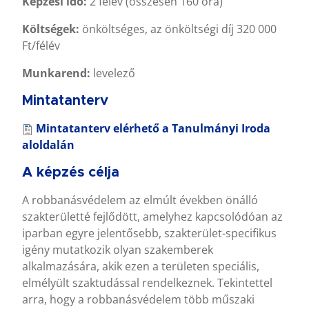
Képzési idő:
2 félév (összesen 160 óra)
Költségek:
önköltséges, az önköltségi díj 320 000
Ft/félév
Munkarend:
levelező
Mintatanterv
Mintatanterv
elérhető a Tanulmányi Iroda
aloldalán
A képzés célja
A robbanásvédelem az elmúlt években önálló
szakterületté fejlődött, amelyhez kapcsolódóan az
iparban egyre jelentősebb, szakterület-specifikus
igény mutatkozik olyan szakemberek
alkalmazására, akik ezen a területen speciális,
elmélyült szaktudással rendelkeznek. Tekintettel
arra, hogy a robbanásvédelem több műszaki