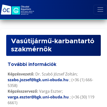
Vasútijármű-karbantartó
szakmérnök
További információk
Képzésvezető:
Dr. Szabó József Zoltán;
szabo.jozsef@bgk.uni-obuda.hu
; (+36 (1) 666-
5358)
Képzésszervező:
Varga Eszter;
varga.eszter@bgk.uni-obuda.hu
; (+36 (30) 119
6661)