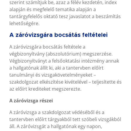
szerint számítjuk be, azaz a félév kezdetén, index
alapján és megfelelő tematika alapján a
tantárgyfelelős oktató tesz javaslatot a beszámítás
lehetőségére.
A záróvizsgára bocsátás feltételei
A záróvizsgára bocsátás feltétele a
végbizonyítvány (abszolutórium) megszerzése.
Végbizonyítványt a felsőoktatási intézmény annak
a hallgatónak állít ki, aki a tantervben előírt
tanulmányi és vizsgakövetelményeket –
szakdolgozat elkészítése kivételével – teljesítette és
az előírt krediteket megszerezte.
A záróvizsga részei
A záróvizsga a szakdolgozat védéséből és a
tantervben előírt tárgyakból tett szóbeli vizsgákból
áll. A záróvizsgát a hallgatónak egy napon,