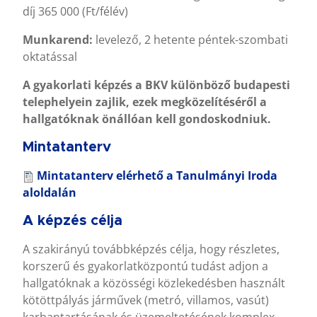
díj 365 000 (Ft/félév)
Munkarend:
levelező, 2 hetente péntek-szombati
oktatással
A gyakorlati képzés a BKV különböző budapesti
telephelyein zajlik, ezek megközelítéséről a
hallgatóknak önállóan kell gondoskodniuk.
Mintatanterv
Mintatanterv
elérhető a Tanulmányi Iroda
aloldalán
A képzés célja
A szakirányú továbbképzés célja, hogy részletes,
korszerű és gyakorlatközpontú tudást adjon a
hallgatóknak a közösségi közlekedésben használt
kötöttpályás járművek (metró, villamos, vasút)
karbantartásának és üzemeltetésének komplex