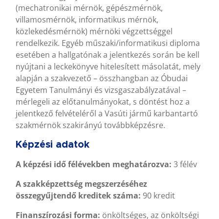
(mechatronikai mérnök, gépészmérnök,
villamosmérnök, informatikus mérnök,
közlekedésmérnök) mérnöki végzettséggel
rendelkezik. Egyéb műszaki/informatikusi diploma
esetében a hallgatónak a jelentkezés során be kell
nyújtani a leckekönyve hitelesített másolatát, mely
alapján a szakvezető – összhangban az Óbudai
Egyetem Tanulmányi és vizsgaszabályzatával –
mérlegeli az előtanulmányokat, s döntést hoz a
jelentkező felvételéről a Vasúti jármű karbantartó
szakmérnök szakirányú továbbképzésre.
Képzési adatok
A képzési idő félévekben meghatározva:
3 félév
A szakképzettség megszerzéséhez
összegyűjtendő kreditek száma:
90 kredit
Finanszírozási forma:
önköltséges, az önköltségi