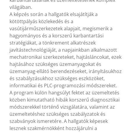
világában.
A képzés során a hallgatók elsajátítják a
kötöttpályás közlekedés és a
vasútijárműszerkezetek alapjait, megismerik a
hagyományos és a korszerű karbantartási
stratégiákat, a tönkrement alkatrészek
javítástechnológiáját, a napjainkban alkalmazott
mechatronikai szerkezeteket, hajtásláncokat, ezek
hajtásához szükséges üzemanyagokat és
üzemanyag-ellátó berendezéseket, irányításukhoz
és szabályzásukhoz szükséges eszközöket,
informatikai és PLC-programozási módszereket.
A program külön hangsúlyt fektet az üzemeltetés
közben kimutatható hibák korszerű diagnosztikai
módszerekkel történő vizsgálatára, valamint az
üzemeltetéshez szükséges szabályzatok és
szabványok ismeretére. A hallgatók képesek
lesznek szakmérnökként hozzájárulni a