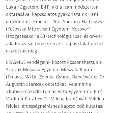
Luka-i Egyetem, BiH), aki a lean módszertan
oktatásával kapcsolatos gyakorlataink iránt
érdeklődött. Emellett Prof. Snezana Hadzistevic
(Kosovska Mitrovica-i Egyetem, Kosovo*)
látogatásakor a CT-technológia ipari és orvosi
alkalmazásai terén szerzett tapasztalatainkat
osztottuk meg.
ERASMUS vendégeink között köszönthettük a
Szlovák Műszaki Egyetem Műszaki Karáról
(Trnava, SK) Dr. Zdenka Gyurák Babeľovát és Dr.
Augustín Stareček oktatókat, valamint a
Zlínben működő Tomas Bata Egyetemről Prof.
Vladimir Patát és Dr. Milena Kubišovát. Velük a
felületi érdességméréshez kapcsolódó kutatási