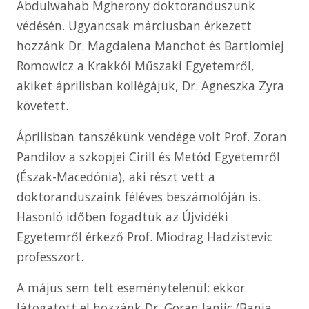
Abdulwahab Mgherony doktoranduszunk
védésén. Ugyancsak márciusban érkezett
hozzánk Dr. Magdalena Manchot és Bartlomiej
Romowicz a Krakkói Műszaki Egyetemről,
akiket áprilisban kollégájuk, Dr. Agneszka Zyra
követett.
Áprilisban tanszékünk vendége volt Prof. Zoran
Pandilov a szkopjei Cirill és Metód Egyetemről
(Észak-Macedónia), aki részt vett a
doktoranduszaink féléves beszámolóján is.
Hasonló időben fogadtuk az Újvidéki
Egyetemről érkező Prof. Miodrag Hadzistevic
professzort.
A május sem telt eseménytelenül: ekkor
látogatott el hozzánk Dr. Goran Janjic (Banja