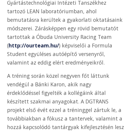
Gyártástechnológiai Intézeti Tanszékhez
tartozó LEAN laboratóriumban, ahol
bemutatásra kerültek a gyakorlati oktatásaink
módszerei. Zárásképpen egy rövid bemutatót
tartottak a Óbuda University Racing Team
(
http://ourteam.hu/
) képviselői a Formula
Student együléses autóépítő versenyről,
valamint az eddig elért eredményeikről.
A tréning során közel negyven főt láttunk
vendégül a Bánki Karon, akik nagy
érdeklődéssel figyelték a kollégáink által
készített szakmai anyagokat. A DGTRANS
projekt első évét ezzel a tréninggel zártuk le, a
továbbiakban a fókusz a tantervek, valamint a
hozzá kapcsolódó tantárgyak kifejlesztésén lesz