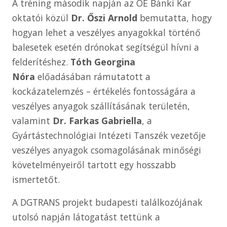
A tréning második napján az ÓE Bánki Kar
oktatói közül
Dr. Őszi Arnold
bemutatta, hogy
hogyan lehet a veszélyes anyagokkal történő
balesetek esetén drónokat segítségül hívni a
felderítéshez.
Tóth Georgina
Nóra
előadásában rámutatott a
kockázatelemzés – értékelés fontosságára a
veszélyes anyagok szállításának területén,
valamint
Dr. Farkas Gabriella
, a
Gyártástechnológiai Intézeti Tanszék vezetője
veszélyes anyagok csomagolásának minőségi
követelményeiről tartott egy hosszabb
ismertetőt.
A DGTRANS projekt budapesti találkozójának
utolsó napján látogatást tettünk a