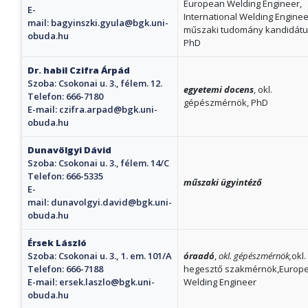
European Welding Engineer,
E-
International Welding Enginee
mail:
bagyinszki.gyula@bgk.uni-
műszaki tudomány kandidátu
obuda.hu
PhD
Dr. habil Czifra Árpád
Szoba: Csokonai u. 3., félem. 12.
egyetemi docens
, okl.
Telefon: 666-7180
gépészmérnök, PhD
E-mail:
czifra.arpad@bgk.uni-
obuda.hu
Dunavölgyi Dávid
Szoba: Csokonai u. 3., félem. 14/C
Telefon: 666-5335
műszaki ügyintéző
E-
mail:
dunavolgyi.david@bgk.uni-
obuda.hu
Érsek László
Szoba: Csokonai u. 3., 1. em. 101/A
óraadó
,
okl. gépészmérnök,
okl.
Telefon: 666-7188
hegesztő szakmérnök,Europ
E-mail:
ersek.laszlo@bgk.uni-
Welding Engineer
obuda.hu