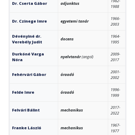
1982-
Dr. Cserta Gábor
adjunktus
1988
1966-
Dr. Czinege Imre
egyetemi tanár
2003
Dévényiné dr.
1964-
docens
Verebély Judit
1995
Durkóné Varga
2009-
nyelvtanár
(angol)
Nóra
2017
2001-
Fehérvári Gábor
óraadó
2002
1996-
Felde Imre
óraadó
1999
2017-
Felvári Bálint
mechanikus
2022
1967-
Franke László
mechanikus
1977