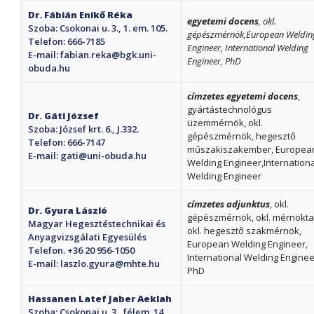
Dr. Fábián Enikő Réka
egyetemi docens
, okl.
Szoba: Csokonai u. 3., 1. em. 105.
gépészmérnök,
European Weldin
Telefon: 666-7185
Engineer, International Welding
E-mail:
fabian.reka@bgk.uni-
Engineer, PhD
obuda.hu
címzetes egyetemi docens
,
gyártástechnológus
Dr. Gáti József
üzemmérnök, okl.
Szoba: József krt. 6., J.332.
gépészmérnök, hegesztő
Telefon: 666-7147
műszakiszakember, Europea
E-mail:
gati@uni-obuda.hu
Welding Engineer,Internationa
Welding Engineer
címzetes adjunktus
, okl.
Dr. Gyura László
gépészmérnök, okl. mérnökta
Magyar Hegesztéstechnikai és
okl. hegesztő szakmérnök,
Anyagvizsgálati Egyesülés
European Welding Engineer,
Telefon. +36 20 956-1050
International Welding Enginee
E-mail:
laszlo.gyura@mhte.hu
PhD
Hassanen Latef Jaber Aeklah
Szoba: Csokonai u. 3., félem. 14.