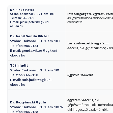
Dr. Pinke Péter
Szoba: Csokonai u. 3., 1. em. 106.
intézetigazgató
,
egyetemi doce
Telefon: 666-7172
okl. gépészmérnök,a műszaki tudom
E-mail:
pinke.peter@bgk.uni-
kandidátusa
obuda.hu
Dr. habil Gonda Viktor
Szoba: Csokonai u. 3., 1. em. 103.
tanszékvezető
,
egyetemi
Telefon: 666-7184
docens
, okl. gépészmérnök, PhD
E-mail:
gonda.viktor@bgk.uni-
obuda.hu
Tóth Judit
Szoba: Csokonai u. 3., 1. em. 101.
Telefon: 666-7190
ügyvivő szakértő
E-mail:
toth.judit@bgk.uni-
obuda.hu
egyetemi docens
, okl.
Dr. Bagyinszki Gyula
gépészmérnök, okl. mérnökta
Szoba: Csokonai u. 3., 1. em. 101/A
okl. hegesztő szakmérnök,
Telefon: 666-7188