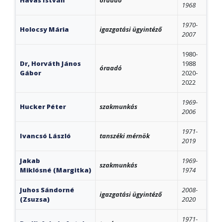
1968
1970-
Holocsy Mária
igazgatási ügyintéző
2007
1980-
Dr, Horváth János
1988
óraadó
Gábor
2020-
2022
1969-
Hucker Péter
szakmunkás
2006
1971-
Ivancsó László
tanszéki mérnök
2019
Jakab
1969-
szakmunkás
Miklósné (Margitka)
1974
Juhos Sándorné
2008-
igazgatási ügyintéző
(Zsuzsa)
2020
1971-