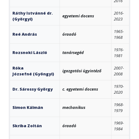
2016
Ráthy Istvánné dr.
2016-
egyetemi docens
(Györgyi)
2023
1965-
Reé András
óraadó
1968
1976-
Rozsnoki László
tanársegéd
1981
Róka
2007-
igazgatási ügyintéző
Józsefné (Gyöngyi)
2008
1970-
Dr. Sárossy György
c. egyetemi docens
2020
1968-
Simon Kálmán
mechanikus
1979
1969-
Skriba Zoltán
óraadó
1984