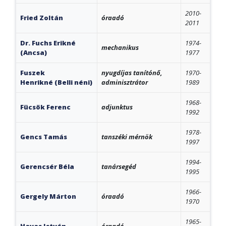
2010-
Fried Zoltán
óraadó
2011
Dr. Fuchs Erikné
1974-
mechanikus
(Ancsa)
1977
Fuszek
nyugdíjas tanítónő,
1970-
Henrikné (Belli néni)
adminisztrátor
1989
1968-
Fücsök Ferenc
adjunktus
1992
1978-
Gencs Tamás
tanszéki mérnök
1997
1994-
Gerencsér Béla
tanársegéd
1995
1966-
Gergely Márton
óraadó
1970
1965-
Havas István
óraadó