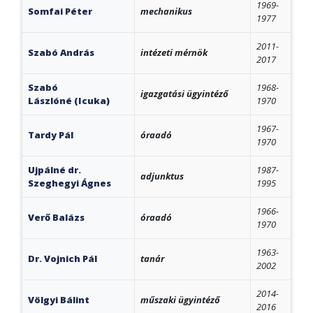
1969-
Somfai Péter
mechanikus
1977
2011-
Szabó András
intézeti mérnök
2017
Szabó
1968-
igazgatási ügyintéző
Lászlóné (Icuka)
1970
1967-
Tardy Pál
óraadó
1970
Ujpálné dr.
1987-
adjunktus
Szeghegyi Ágnes
1995
1966-
Verő Balázs
óraadó
1970
1963-
Dr. Vojnich Pál
tanár
2002
2014-
Völgyi Bálint
műszaki ügyintéző
2016