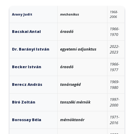
1968-
Arany Judit
mechanikus
2006
1966-
Bacskai Antal
óraadó
1970
2022-
Dr. Barányi István
egyetemi adjunktus
2023
1966-
Becker István
óraadó
1977
1969-
Berecz András
tanársegéd
1980
1997-
Bíró Zoltán
tanszéki mérnök
2000
1971-
Borossay Béla
mérnöktanár
2016