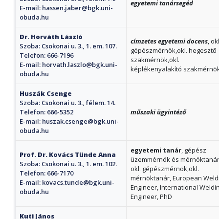
egyetemi tanársegéd
E-mail:
hassen.jaber@bgk.uni-
obuda.hu
Dr. Horváth László
címzetes egyetemi docens
, okl
Szoba: Csokonai u. 3., 1. em. 107.
gépészmérnök,okl. hegesztő
Telefon: 666-7196
szakmérnök,okl.
E-mail:
horvath.laszlo@bgk.uni-
képlékenyalakító szakmérnö
obuda.hu
Huszák Csenge
Szoba: Csokonai u. 3., félem. 14.
Telefon: 666-5352
műszaki ügyintéző
E-mail:
huszak.csenge@bgk.uni-
obuda.hu
egyetemi tanár
, gépész
Prof. Dr. Kovács Tünde Anna
üzemmérnök és mérnöktanár
Szoba: Csokonai u. 3., 1. em. 102.
okl. gépészmérnök,okl.
Telefon: 666-7170
mérnöktanár, European Weld
E-mail:
kovacs.tunde@bgk.uni-
Engineer, International Weldi
obuda.hu
Engineer, PhD
Kuti János