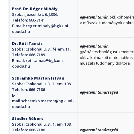
Prof. Dr. Réger Mihály
Szoba: József krt. 6. J.336.
egyetemi tanár
, okl. kohómér
Telefon: 666-7141
a műszaki tudományok dokto
E-mail:
reger.mihaly@bgk.uni-
obuda.hu
Dr. Réti Tamás
egyetemi tanár
,
Szoba: Csokonai u. 3., félem. 11.
gyártástechnológusüzemmér
Telefon: 666-7189
okl. alkalmazott matematikus
E-mail:
reti.tamas@bgk.uni-
műszaki tudomány doktora
obuda.hu
Schramkó Márton István
Szoba: Csokonai u. 3., 1. em. 108.
Telefon: 666-7186
egyetemi tanársegéd
E-
mail:
schramko.marton@bgk.uni-
obuda.hu
Stadler Róbert
Szoba: Csokonai u. 3., 1. em. 108.
Telefon: 666-7186
egyetemi tanársegéd