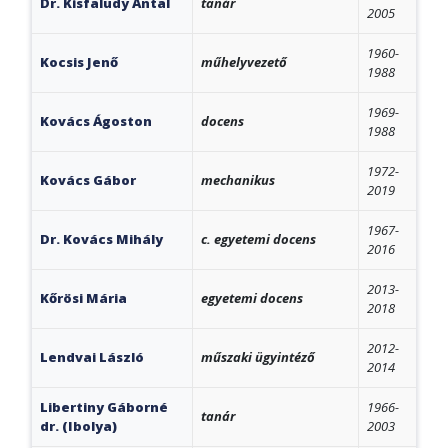
Dr. Kisfaludy Antal
tanár
2005
1960-
Kocsis Jenő
műhelyvezető
1988
1969-
Kovács Ágoston
docens
1988
1972-
Kovács Gábor
mechanikus
2019
1967-
Dr. Kovács Mihály
c. egyetemi docens
2016
2013-
Kőrösi Mária
egyetemi docens
2018
2012-
Lendvai László
műszaki ügyintéző
2014
Libertiny Gáborné
1966-
tanár
dr. (Ibolya)
2003