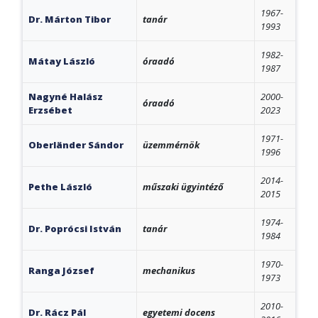
1967-
Dr. Márton Tibor
tanár
1993
1982-
Mátay László
óraadó
1987
Nagyné Halász
2000-
óraadó
Erzsébet
2023
1971-
Oberländer Sándor
üzemmérnök
1996
2014-
Pethe László
műszaki ügyintéző
2015
1974-
Dr. Poprócsi István
tanár
1984
1970-
Ranga József
mechanikus
1973
2010-
Dr. Rácz Pál
egyetemi docens