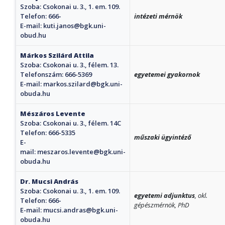
Szoba: Csokonai u. 3., 1. em. 109.
Telefon: 666-
intézeti mérnök
E-mail:
kuti.janos@bgk.uni-
obud.hu
Márkos Szilárd Attila
Szoba: Csokonai u. 3., félem. 13.
Telefonszám: 666-5369
egyetemei gyakornok
E-mail:
markos.szilard@bgk.uni-
obuda.hu
Mészáros Levente
Szoba: Csokonai u. 3., félem. 14C
Telefon: 666-5335
műszaki ügyintéző
E-
mail:
meszaros.levente@bgk.uni-
obuda.hu
Dr. Mucsi András
Szoba: Csokonai u. 3., 1. em. 109.
egyetemi adjunktus
, okl.
Telefon: 666-
gépészmérnök, PhD
E-mail:
mucsi.andras@bgk.uni-
obuda.hu