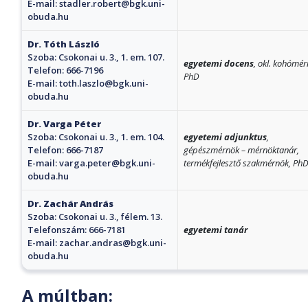
E-mail:
stadler.robert@bgk.uni-
obuda.hu
Dr. Tóth László
Szoba: Csokonai u. 3., 1. em. 107.
egyetemi docens
, okl. kohómér
Telefon: 666-7196
PhD
E-mail:
toth.laszlo@bgk.uni-
obuda.hu
Dr. Varga Péter
Szoba: Csokonai u. 3., 1. em. 104.
egyetemi adjunktus
,
Telefon: 666-7187
gépészmérnök – mérnöktanár,
E-mail:
varga.peter@bgk.uni-
termékfejlesztő szakmérnök, Ph
obuda.hu
Dr. Zachár András
Szoba: Csokonai u. 3., félem. 13.
Telefonszám: 666-7181
egyetemi tanár
E-mail:
zachar.andras@bgk.uni-
obuda.hu
A múltban: