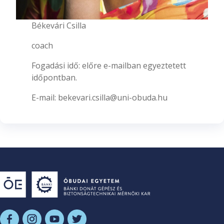
Békevári Csilla
coach
Fogadási idő: előre e-mailban egyeztetett
időpontban.
E-mail: bekevari.csilla@uni-obuda.hu