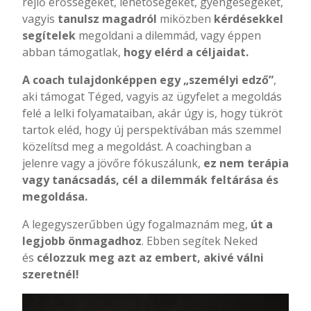
rejlő erősségeket, lehetőségeket, gyengeségeket,
vagyis
tanulsz magadról
miközben
kérdésekkel
segítelek
megoldani a dilemmád, vagy éppen
abban támogatlak,
hogy elérd a céljaidat.
A coach tulajdonképpen egy „személyi edző”
,
aki támogat Téged, vagyis az ügyfelet a megoldás
felé a lelki folyamataiban, akár úgy is, hogy tükröt
tartok eléd, hogy új perspektívában más szemmel
közelítsd meg a megoldást. A coachingban a
jelenre vagy a jövőre fókuszálunk,
ez nem terápia
vagy tanácsadás, cél a dilemmák feltárása és
megoldása.
A legegyszerűbben úgy fogalmaznám meg,
út a
legjobb önmagadhoz
. Ebben segítek Neked
és
célozzuk meg azt az embert, akivé válni
szeretnél!