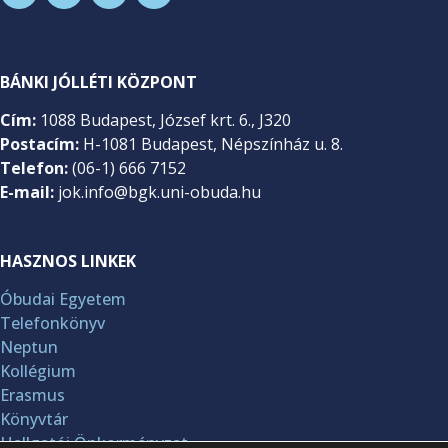
BÁNKI JÓLLÉTI KÖZPONT
Cím:
1088 Budapest, József krt. 6., J320
Postacím:
H-1081 Budapest, Népszínház u. 8.
Telefon:
(06-1) 666 7152
E-mail:
jok.info@bgk.uni-obuda.hu
HASZNOS LINKEK
Óbudai Egyetem
Telefonkönyv
Neptun
Kollégium
Erasmus
Könyvtár
Hallgatói Önkormányzat