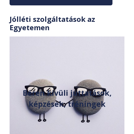
Jólléti szolgáltatások az
Egyetemen
Béren kívüli juttatások,
képzések, tréningek​