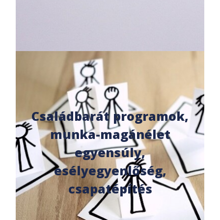
Családbarát programok,
munka-magánélet
egyensúly,
esélyegyenlőség,
csapatépítés