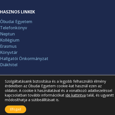
HASZNOS LINKEK
Óbudai Egyetem
Telefonkönyv
Neptun
Kollégium
Erasmus
Könyvtár
Hallgatói Önkormányzat
Diákhitel
A jelenlegi oldal frissítve: 2025.05.21.
Szolgáltatásaink biztosítása és a legjobb felhasználói élmény
érdekében az Óbudai Egyetem cookie-kat használ ezen az
oldalon. A cookie-k használatával és a vonatkozó adatkezeléssel
kapcsolatban további információkat
ide kattintva
talál, és ugyanitt
módosíthatja a sütibeállításait is.
Elfogad