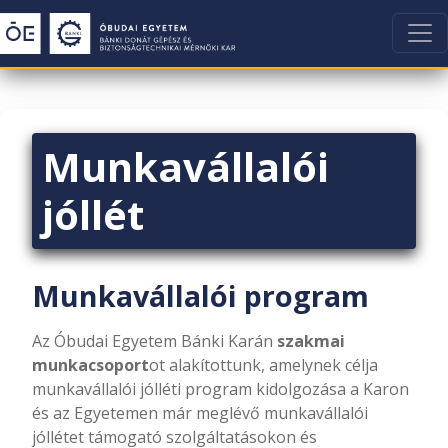
Munkavállalói
jóllét
Munkavállalói program
Az Óbudai Egyetem Bánki Karán
szakmai
munkacsoport
ot alakítottunk, amelynek célja
munkavállalói jólléti program kidolgozása a Karon
és az Egyetemen már meglévő munkavállalói
jóllétet támogató szolgáltatásokon és