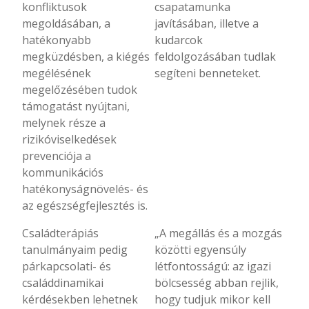
konfliktusok
csapatamunka
megoldásában, a
javításában, illetve a
hatékonyabb
kudarcok
megküzdésben, a kiégés
feldolgozásában tudlak
megélésének
segíteni benneteket.
megelőzésében tudok
támogatást nyújtani,
melynek része a
rizikóviselkedések
prevenciója a
kommunikációs
hatékonyságnövelés- és
az egészségfejlesztés is.
Családterápiás
„A megállás és a mozgás
tanulmányaim pedig
közötti egyensúly
párkapcsolati- és
létfontosságú: az igazi
családdinamikai
bölcsesség abban rejlik,
kérdésekben lehetnek
hogy tudjuk mikor kell