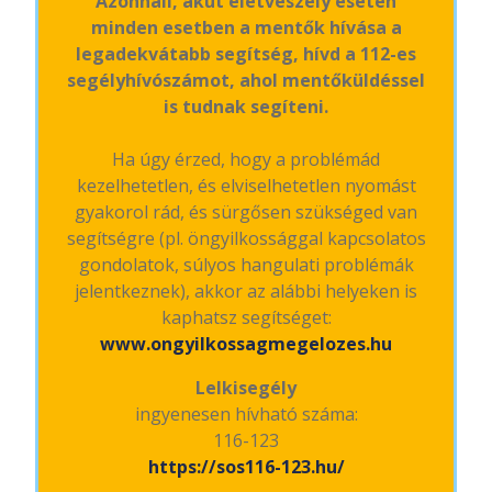
Azonnali, akut életveszély esetén
minden esetben a mentők hívása a
legadekvátabb segítség, hívd a 112-es
segélyhívószámot, ahol mentőküldéssel
is tudnak segíteni.
Ha úgy érzed, hogy a problémád
kezelhetetlen, és elviselhetetlen nyomást
gyakorol rád, és sürgősen szükséged van
segítségre (pl. öngyilkossággal kapcsolatos
gondolatok, súlyos hangulati problémák
jelentkeznek), akkor az alábbi helyeken is
kaphatsz segítséget:
www.ongyilkossagmegelozes.hu
Lelkisegély
ingyenesen hívható száma:
116-123
https://sos116-123.hu/