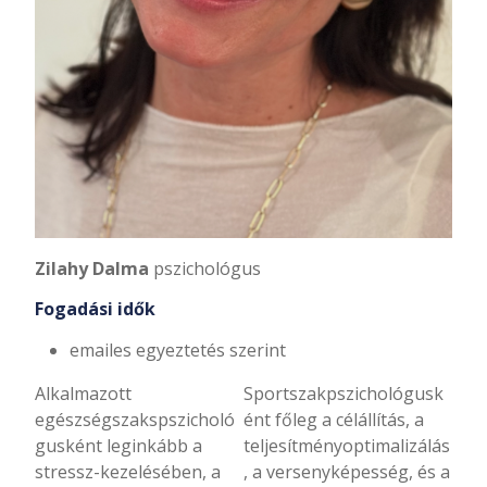
Zilahy Dalma
pszichológus
Fogadási idők
emailes egyeztetés szerint
Alkalmazott
Sportszakpszichológusk
egészségszakspszicholó
ént főleg a célállítás, a
gusként leginkább a
teljesítményoptimalizálás
stressz-kezelésében, a
, a versenyképesség, és a