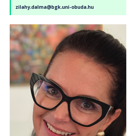
zilahy.dalma@bgk.uni-obuda.hu