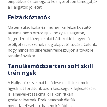
empatikus és támogató környezetben támogatják
a Hallgatók jóllétét.
Felzárkóztatók
Matematika, fizika és mechanika felzárkóztató
alkalmainkon biztosítjuk, hogy a Hallgatók,
függetlenül középiskolai hátterüktől, egyenlő
eséllyel szerezzenek meg alapvető tudást. Célunk,
hogy mindenki sikeresen felkészüljön a további
tanulmányukra.
Tanulásmódszertani soft skill
tréningek
A Hallgatók szakmai fejlődése mellett kiemelt
figyelmet fordítunk azon készségeik fejlesztésére
is, amelyeket szakmai óráikon ritkán
gyakorolhatnak. Ezek nemcsak életük
menedzselésében, hanem később a