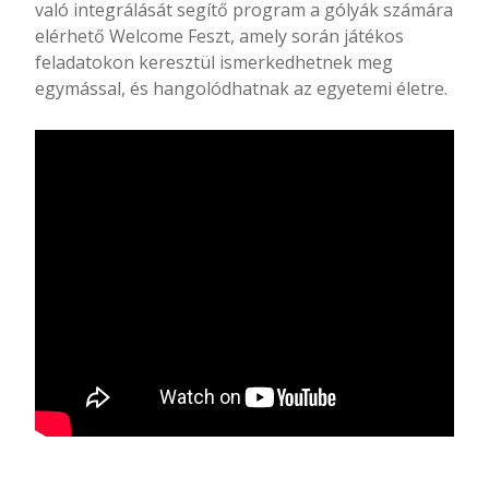
való integrálását segítő program a gólyák számára
elérhető Welcome Feszt, amely során játékos
feladatokon keresztül ismerkedhetnek meg
egymással, és hangolódhatnak az egyetemi életre.