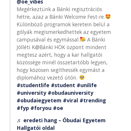
@oe_vibes
Megérkeztünk a Bánki regisztrációs
hétre, azaz a Bánki Welcome Fest-re.
Különböző programok keretein belül a
gólyák megismerkedhettek az egyetem
campusával és egymással.
A Bánki
Jólléti K@Bánki HÖK özpont mindent
megtesz azért, hogy a kar hallgatói
közössége minél összetartóbb legyen,
hogy közösen segíthessék egymást a
diplomához vezető útón.
#studentlife
#student
#unilife
#university
#obudauniversity
#obudaiegyetem
#viral
#trending
#fyp
#foryou
#oe
♬ eredeti hang – Óbudai Egyetem
Hallgatói oldal