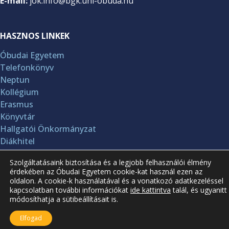
E-mail:
jok.info@bgk.uni-obuda.hu
HASZNOS LINKEK
Óbudai Egyetem
Telefonkönyv
Neptun
Kollégium
Erasmus
Könyvtár
Hallgatói Önkormányzat
Diákhitel
Szolgáltatásaink biztosítása és a legjobb felhasználói élmény
A jelenlegi oldal frissítve: 2026.08.04.
érdekében az Óbudai Egyetem cookie-kat használ ezen az
oldalon. A cookie-k használatával és a vonatkozó adatkezeléssel
kapcsolatban további információkat
ide kattintva
talál, és ugyanitt
módosíthatja a sütibeállításait is.
Elfogad