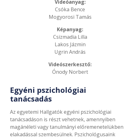
Videóanyag:
Csóka Bence
Mogyorosi Tamás
Képanyag:
Csizmadia Lilla
Lakos Jázmin
Ugrin András
Videószerkesztő:
Ónody Norbert
Egyéni pszichológiai
tanácsadás
Az egyetemi Hallgatók egyéni pszichológiai
tanácsadáson is részt vehetnek, amennyiben
magánéleti vagy tanulmányi előremenetelükben
elakadással szembesülnek. Pszichológusaink