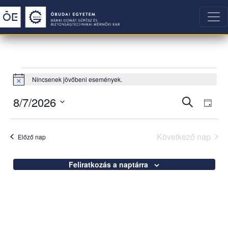
Események
Nincsenek jövőbeni események.
Notice
for
Esemén
Ese
8/7/2026
Keresett
augusztus
Nap
néz
keresés
kifejezés
Dátum
navi
7,
és
kiválasztása.
Következő nap
Előző nap
2026
nézet
választá
Feliratkozás a naptárra