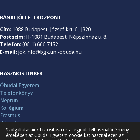
BÁNKI JÓLLÉTI KÖZPONT
Cím:
1088 Budapest, József krt. 6., J320
Postacím:
H-1081 Budapest, Népszínház u. 8.
Telefon:
(06-1) 666 7152
E-mail:
jok.info@bgk.uni-obuda.hu
HASZNOS LINKEK
Óbudai Egyetem
Telefonkönyv
Neptun
Kollégium
Erasmus
Könyvtár
Szolgáltatásaink biztosítása és a legjobb felhasználói élmény
Hallgatói Önkormányzat
érdekében az Óbudai Egyetem cookie-kat használ ezen az
Diákhitel