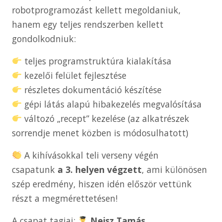
robotprogramozást kellett megoldaniuk,
hanem egy teljes rendszerben kellett
gondolkodniuk:
teljes programstruktúra kialakítása
kezelői felület fejlesztése
részletes dokumentáció készítése
gépi látás alapú hibakezelés megvalósítása
változó „recept” kezelése (az alkatrészek
sorrendje menet közben is módosulhatott)
A kihívásokkal teli verseny végén
csapatunk
a 3. helyen végzett
, ami különösen
szép eredmény, hiszen idén először vettünk
részt a megmérettetésen!
A csapat tagjai:
Neisz Tamás