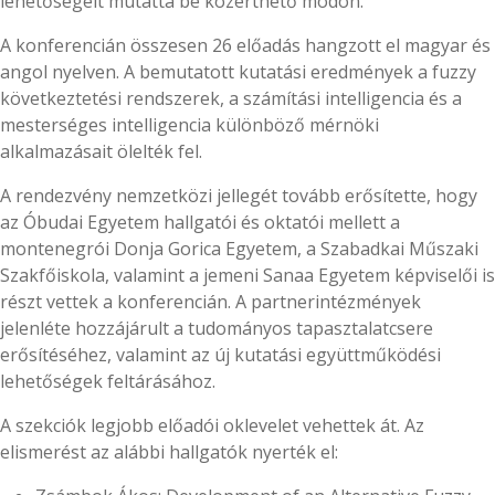
lehetőségeit mutatta be közérthető módon.
A konferencián összesen 26 előadás hangzott el magyar és
angol nyelven. A bemutatott kutatási eredmények a fuzzy
következtetési rendszerek, a számítási intelligencia és a
mesterséges intelligencia különböző mérnöki
alkalmazásait ölelték fel.
A rendezvény nemzetközi jellegét tovább erősítette, hogy
az Óbudai Egyetem hallgatói és oktatói mellett a
montenegrói Donja Gorica Egyetem, a Szabadkai Műszaki
Szakfőiskola, valamint a jemeni Sanaa Egyetem képviselői is
részt vettek a konferencián. A partnerintézmények
jelenléte hozzájárult a tudományos tapasztalatcsere
erősítéséhez, valamint az új kutatási együttműködési
lehetőségek feltárásához.
A szekciók legjobb előadói oklevelet vehettek át. Az
elismerést az alábbi hallgatók nyerték el: