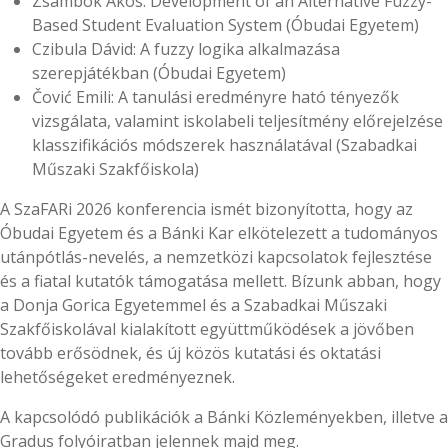
Zsámbok Ákos: Development of an Alternative Fuzzy-
Based Student Evaluation System (Óbudai Egyetem)
Czibula Dávid: A fuzzy logika alkalmazása
szerepjátékban (Óbudai Egyetem)
Čović Emili: A tanulási eredményre ható tényezők
vizsgálata, valamint iskolabeli teljesítmény előrejelzése
klasszifikációs módszerek használatával (Szabadkai
Műszaki Szakfőiskola)
A SzaFARi 2026 konferencia ismét bizonyította, hogy az
Óbudai Egyetem és a Bánki Kar elkötelezett a tudományos
utánpótlás-nevelés, a nemzetközi kapcsolatok fejlesztése
és a fiatal kutatók támogatása mellett. Bízunk abban, hogy
a Donja Gorica Egyetemmel és a Szabadkai Műszaki
Szakfőiskolával kialakított együttműködések a jövőben
tovább erősödnek, és új közös kutatási és oktatási
lehetőségeket eredményeznek.
A kapcsolódó publikációk a Bánki Közleményekben, illetve a
Gradus folyóiratban jelennek majd meg.