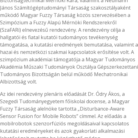
Biztonságtechnikai Mérnöki Kara, valamint a Neumann
János Számítógéptudományi Társaság szakosztályaként
működő Magyar Fuzzy Társaság közös szervezésében a
Szimpózium a Fuzzy Alapú Mérnöki Rendszerekről
(SzaFARi) elnevezésű rendezvény. A rendezvény célja a
hallgatói és fiatal kutatói tudományos tevékenység
támogatása, a kutatási eredmények bemutatása, valamint a
hazai és nemzetközi szakmai kapcsolatok erősítése volt. A
szimpózium akadémiai támogatója a Magyar Tudományos
Akadémia Műszaki Tudományok Osztálya Gépszerkezettani
Tudományos Bizottságán belül működő Mechatronikai
Albizottság volt.
Az idei rendezvény plenáris előadását Dr. Ódry Ákos, a
Szegedi Tudományegyetem főiskolai docense, a Magyar
Fuzzy Társaság alelnöke tartotta „Disturbance-Aware
Sensor Fusion for Mobile Robots” címmel. Az előadás a
mobilrobotok szenzorfúziós megoldásaival kapcsolatos
kutatási eredményeket és azok gyakorlati alkalmazási