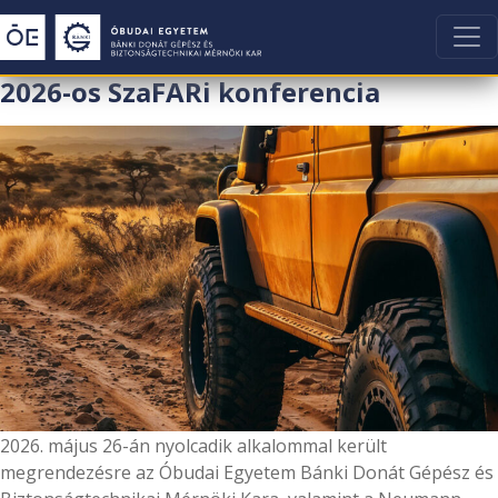
2026-os SzaFARi konferencia
2026. május 26-án nyolcadik alkalommal került
megrendezésre az Óbudai Egyetem Bánki Donát Gépész és