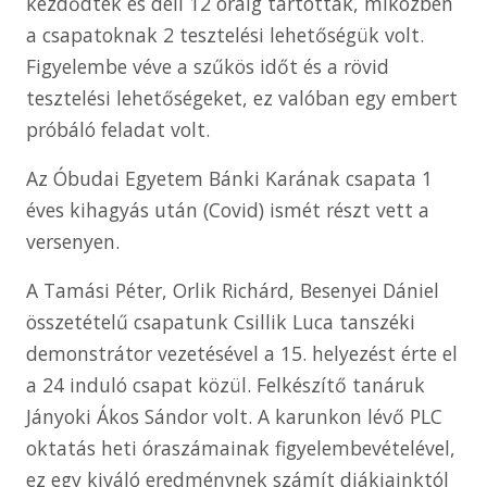
kezdődtek és déli 12 óráig tartottak, miközben
a csapatoknak 2 tesztelési lehetőségük volt.
Figyelembe véve a szűkös időt és a rövid
tesztelési lehetőségeket, ez valóban egy embert
próbáló feladat volt.
Az Óbudai Egyetem Bánki Karának csapata 1
éves kihagyás után (Covid) ismét részt vett a
versenyen.
A Tamási Péter, Orlik Richárd, Besenyei Dániel
összetételű csapatunk Csillik Luca tanszéki
demonstrátor vezetésével a 15. helyezést érte el
a 24 induló csapat közül. Felkészítő tanáruk
Jányoki Ákos Sándor volt. A karunkon lévő PLC
oktatás heti óraszámainak figyelembevételével,
ez egy kiváló eredménynek számít diákjainktól