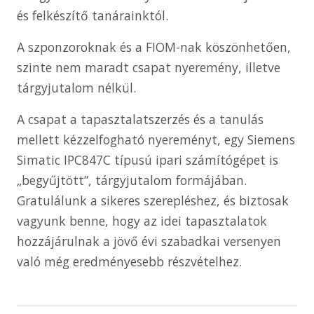
és felkészítő tanárainktól.
A szponzoroknak és a FIOM-nak köszönhetően,
szinte nem maradt csapat nyeremény, illetve
tárgyjutalom nélkül.
A csapat a tapasztalatszerzés és a tanulás
mellett kézzelfogható nyereményt, egy Siemens
Simatic IPC847C típusú ipari számítógépet is
„begyűjtött”, tárgyjutalom formájában.
Gratulálunk a sikeres szerepléshez, és biztosak
vagyunk benne, hogy az idei tapasztalatok
hozzájárulnak a jövő évi szabadkai versenyen
való még eredményesebb részvételhez.