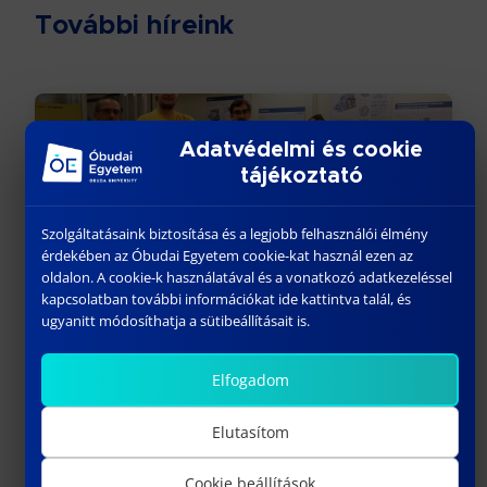
További híreink
Adatvédelmi és cookie
tájékoztató
Szolgáltatásaink biztosítása és a legjobb felhasználói élmény
érdekében az Óbudai Egyetem cookie-kat használ ezen az
oldalon. A cookie-k használatával és a vonatkozó adatkezeléssel
BÁNKI RESEARCHERS’ NIGHT 2025 IN PICTURES
kapcsolatban további információkat ide kattintva talál, és
ugyanitt módosíthatja a sütibeállításait is.
October 21, 2025
Previous
Elfogadom
Elutasítom
Cookie beállítások