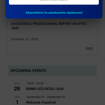
Adatvédelmi és adatkezelési tájékoztató
SUCCESSFUL PROFESSIONAL REPORT ON HTEC
2025
October 21, 2025
Next
UPCOMING EVENTS
18:00
-
23:30
AUG
26
BÁNKI GÓLYATALI 2026
September 01
-
September 02
SEP
1
Welcome Fesztivál