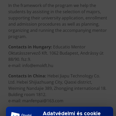
In the framework of the program we help the
students by assisting in the selection of majors,
supporting their university application, enrollment
and admission procedures as well as planning,
organizing and running the accompanying mentor
program.
Contacts in Hungary:
Educatio Mentor
Oktatásszervező Kft. 1062 Budapest, Andrássy út
88/90. fsz.9.
e-mail: info@emokft.hu
Contacts in China:
Hebei Jiapu Technology Co.
Ltd. Hebei Shijiazhuang City, Qiaoxi district,
Weiming Nandajie 389, Zhongjing international 18.
Bulding room 1812.
e-mail: manfenpai@163.com
Adatvédelmi és cookie