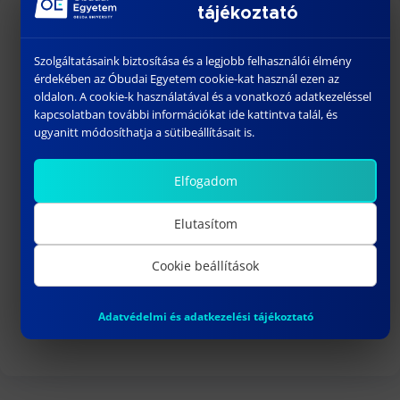
tájékoztató
UPCOMING EVENTS
Szolgáltatásaink biztosítása és a legjobb felhasználói élmény
érdekében az Óbudai Egyetem cookie-kat használ ezen az
18:00
-
23:30
AUG
26
oldalon. A cookie-k használatával és a vonatkozó adatkezeléssel
BÁNKI GÓLYATALI 2026
kapcsolatban további információkat ide kattintva talál, és
ugyanitt módosíthatja a sütibeállításait is.
September 01
-
September 02
SEP
1
Welcome Fesztivál
Elfogadom
September 03
-
September 06
SEP
3
Bánki Gólyatábor – 2026
Elutasítom
10:15
-
13:00
SEP
3
DR. VARGA PÉTER JÁNOS egyetemi
Cookie beállítások
docens habilitációs eljárása
View Calendar
Adatvédelmi és adatkezelési tájékoztató