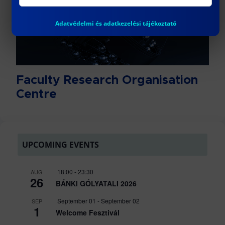
Adatvédelmi és adatkezelési tájékoztató
Faculty Research Organisation
Centre
UPCOMING EVENTS
18:00
-
23:30
AUG
26
BÁNKI GÓLYATALI 2026
September 01
-
September 02
SEP
1
Welcome Fesztivál