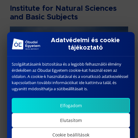
Institute for Natural Sciences
and Basic Subjects
Adatvédelmi és cookie
tájékoztató
Szolgáltatásaink biztosítása és a legjobb felhasználói élmény
érdekében az Óbudai Egyetem cookie-kat használ ezen az
oldalon. A cookie-k használatával és a vonatkozó adatkezeléssel
kapcsolatban további információkat ide kattintva talál, és
ugyanitt módosíthatja a sütibeállításait is.
Centre of Adult Education
Elfogadom
Elutasítom
Cookie beállítások