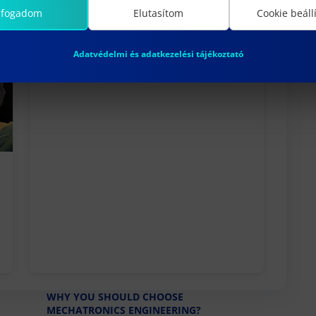
lfogadom
Elutasítom
Cookie beáll
Adatvédelmi és adatkezelési tájékoztató
WHY YOU SHOULD CHOOSE
MECHATRONICS ENGINEERING?