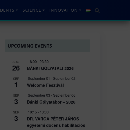
UDENTS
SCIENCE
INNOVATION
UPCOMING EVENTS
18:00
-
23:30
AUG
26
BÁNKI GÓLYATALI 2026
September 01
-
September 02
SEP
1
Welcome Fesztivál
September 03
-
September 06
SEP
3
Bánki Gólyatábor – 2026
10:15
-
13:00
SEP
3
DR. VARGA PÉTER JÁNOS
egyetemi docens habilitációs