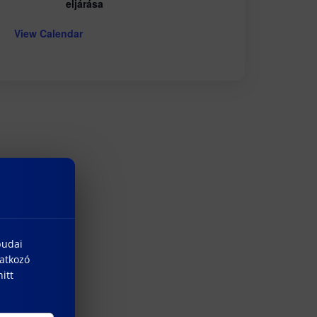
eljárása
View Calendar
budai
natkozó
itt