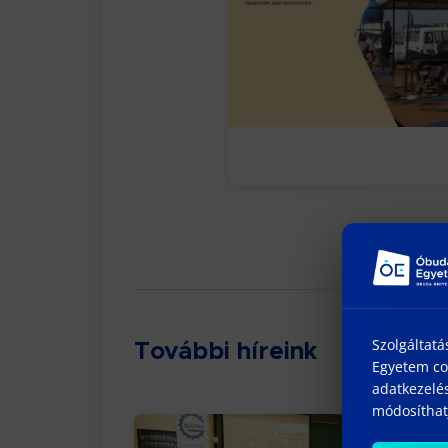
Szolgáltatá
További híreink
Egyetem coo
adatkezelés
módosíthatj