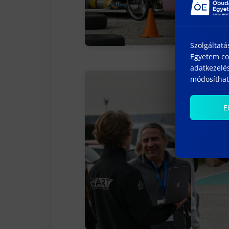
Szolgáltatá
Egyetem coo
adatkezelés
módosíthatj
E