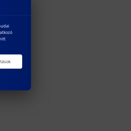
budai
natkozó
itt
ítások