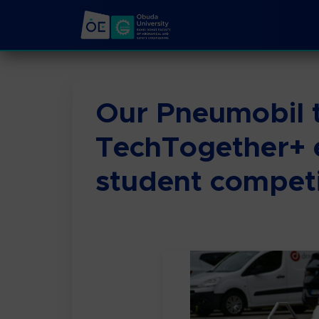
Our Pneumobil 
TechTogether+ 
student competi