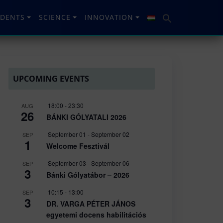
UDENTS
SCIENCE
INNOVATION
UPCOMING EVENTS
18:00
-
23:30
AUG
26
BÁNKI GÓLYATALI 2026
September 01
-
September 02
SEP
1
Welcome Fesztivál
September 03
-
September 06
SEP
3
Bánki Gólyatábor – 2026
10:15
-
13:00
SEP
3
DR. VARGA PÉTER JÁNOS
egyetemi docens habilitációs