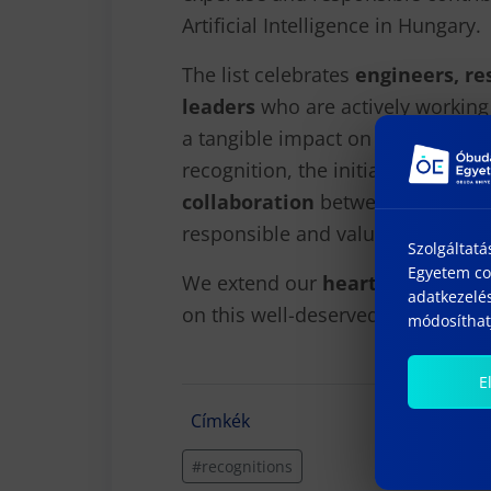
Artificial Intelligence in Hungary.
The list celebrates
engineers, re
leaders
who are actively working i
a tangible impact on
industry, e
recognition, the initiative also se
collaboration
between individual
responsible and value-driven appl
Szolgáltatá
Egyetem coo
We extend our
heartfelt congra
adatkezelés
on this well-deserved honor!
módosíthatj
E
Címkék
#recognitions