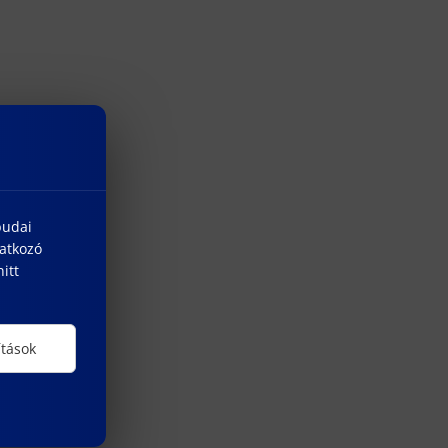
budai
natkozó
itt
ítások