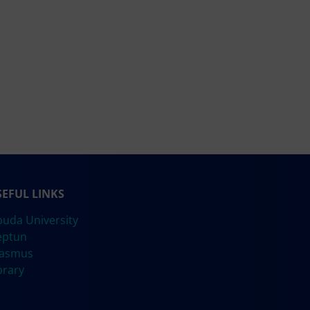
SEFUL LINKS
uda University
eptun
rasmus
brary