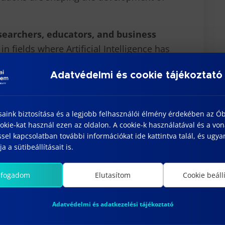
searchers, educators, and business
n fields where Artificial Intelligence has
ducation, and science
. Beyond
Adatvédelmi és cookie tájékoztató
eks to foster
connection and
s and organizations committed to the
ication of AI.
saink biztosítása és a legjobb felhasználói élmény érdekében az Ó
kie-kat használ ezen az oldalon. A cookie-k használatával és a vo
tulations
to Prof. Dr. Edit Ludányi-Laufer
sel kapcsolatban további információkat ide kattintva talál, és ugyan
a a sütibeállításait is.
lfogadom
Elutasítom
Cookie beáll
Adatvédelmi és adatkezelési tájékoztató