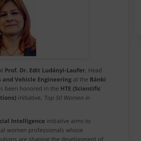
at
Prof. Dr. Edit Ludányi-Laufer
, Head
s and Vehicle Engineering
at the
Bánki
as been honored in the
HTE (Scientific
tions)
initiative,
Top 50 Women in
ial Intelligence
initiative aims to
onal women professionals whose
butions are shaping the development of