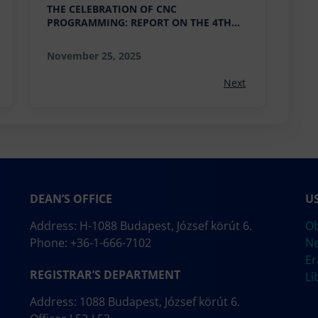
THE CELEBRATION OF CNC
PROGRAMMING: REPORT ON THE 4TH
BÁNKI–HAAS NATIONAL COMPETITION
November 25, 2025
Next
DEAN’S OFFICE
U
Address: H-1088 Budapest, József körút 6.
Ob
Phone: +36-1-666-7102
N
E
REGISTRAR’S DEPARTMENT
Li
Address: 1088 Budapest, József körút 6.