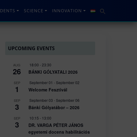
UDENTS
SCIENCE
INNOVATION
UPCOMING EVENTS
18:00
-
23:30
AUG
26
BÁNKI GÓLYATALI 2026
September 01
-
September 02
SEP
1
Welcome Fesztivál
September 03
-
September 06
SEP
3
Bánki Gólyatábor – 2026
10:15
-
13:00
SEP
3
DR. VARGA PÉTER JÁNOS
egyetemi docens habilitációs