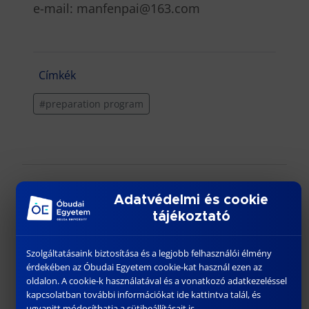
e-mail: manfenpai@163.com
Címkék
#preparation program
Adatvédelmi és cookie
További híreink
tájékoztató
Szolgáltatásaink biztosítása és a legjobb felhasználói élmény
érdekében az Óbudai Egyetem cookie-kat használ ezen az
oldalon. A cookie-k használatával és a vonatkozó adatkezeléssel
kapcsolatban további információkat ide kattintva talál, és
ugyanitt módosíthatja a sütibeállításait is.