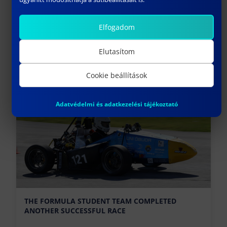
Elfogadom
ONE SEMESTER IN SUBOTICA AS A CYBER
Elutasítom
SECURITY ENGINEERING BSC STUDENT
Cookie beállítások
May 30, 2024
Previous
Adatvédelmi és adatkezelési tájékoztató
THE FORMULA STUDENT TEAM COMPLETED
ANOTHER SUCCESSFUL RACE