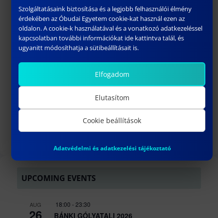
Szolgáltatásaink biztosítása és a legjobb felhasználói élmény
https://lifeintheaiera.eu/
érdekében az Óbudai Egyetem cookie-kat használ ezen az
oldalon. A cookie-k használatával és a vonatkozó adatkezeléssel
kapcsolatban további információkat ide kattintva talál, és
ugyanitt módosíthatja a sütibeállításait is.
Elfogadom
Elutasítom
Cookie beállítások
Adatvédelmi és adatkezelési tájékoztató
UPCOMING EVENTS
18:00
-
23:30
AUG
26
BÁNKI GÓLYATALI 2026