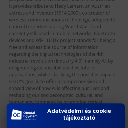
it provides tribute to Hedy Lamarr, an Austrian
actress and inventor (1914-2000), co-creator of
wireless communications technology, adopted to
control torpedoes during World War II and
currently still used in mobile networks, Bluetooth
devices and WiFi. HEDY project stands for being a
free and accessible source of information
regarding the digital technologies of the 4th
industrial revolution (Industry 4.0), namely AI, by
enlightening its possible positive future
applications, whilst clarifying the possible impacts.
HEDY’s goal is to offer a comprehensive and
shared view of how AI is affecting our lives and
reshaping our socioeconomic, cultural, and
human environments by promoting critical
reflection, self-based learning and debate on these
Adatvédelmi és cookie
issues. The main target (but not exclusive) of this
tájékoztató
project is higher education audience.