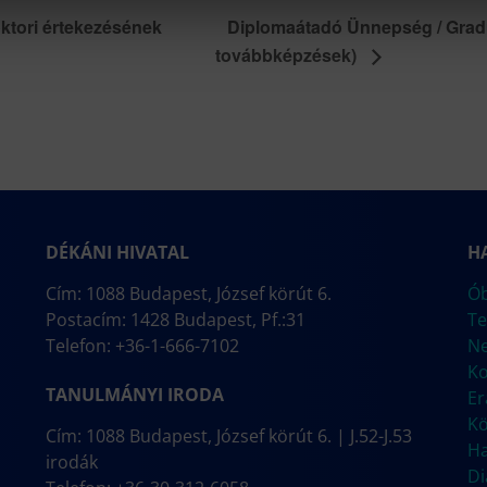
ori értekezésének
Diplomaátadó Ünnepség / Grad
továbbképzések)
DÉKÁNI HIVATAL
H
Cím: 1088 Budapest, József körút 6.
Ób
Postacím: 1428 Budapest, Pf.:31
Te
Telefon: +36-1-666-7102
N
Ko
TANULMÁNYI IRODA
E
Kö
Cím: 1088 Budapest, József körút 6. | J.52-J.53
Ha
irodák
Di