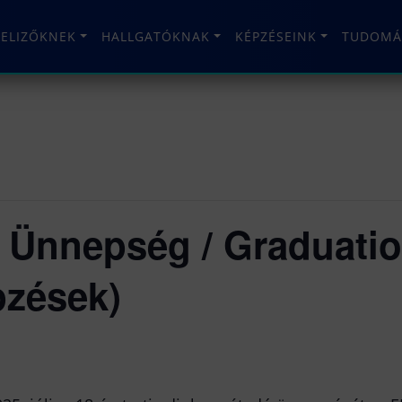
TELIZŐKNEK
HALLGATÓKNAK
KÉPZÉSEINK
TUDOMÁ
 Ünnepség / Graduati
pzések)