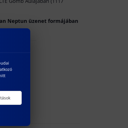
 ELTE Gömb Aulájában (1117
osan Neptun üzenet formájában
budai
natkozó
itt
ítások