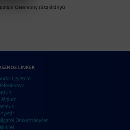
uation Ceremony (Szakirányú
ASZNOS LINKEK
udai Egyetem
lefonkönyv
eptun
llégium
rasmus
nyvtár
llgatói Önkormányzat
ákhitel