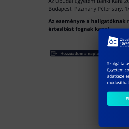
Az Óbudai Egyetem Bánki Kara 20
Budapest, Pázmány Péter stny. 1/
Az eseményre a hallgatóknak r
értesítést fognak kapni.
Hozzáadom a naptáramhoz
R
Dá
Szolgáltatá
20
Egyetem coo
adatkezelés
módosíthatj
E