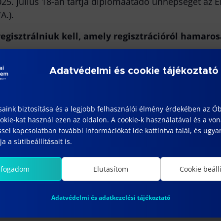
25. július 18-án tartja diplomaátadó ünnepségét az
A.).
egisztrálniuk kell, amely regisztrációról hamar
Adatvédelmi és cookie tájékoztató
ÉSZLETEK
HELYSZÍN
ELTE Gömb Aula
tum:
saink biztosítása és a legjobb felhasználói élmény érdekében az Ó
Pázmány Péter sétány
25/07/18
kie-kat használ ezen az oldalon. A cookie-k használatával és a vo
1/A.
sel kapcsolatban további információkat ide kattintva talál, és ugyan
Budapest
,
1117
a a sütibeállításait is.
Magyarország
+ Google
Térkép
lfogadom
Elutasítom
Cookie beáll
Adatvédelmi és adatkezelési tájékoztató