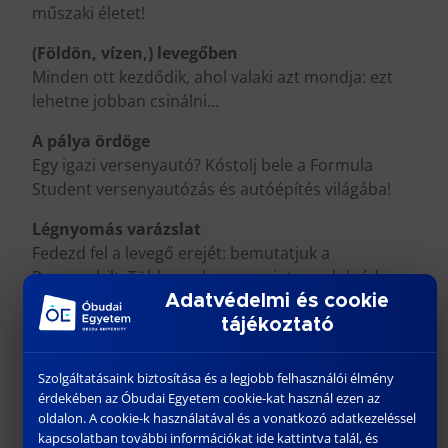
műszaki életet!
(Földön, vízen,) levegőben
Minden ott kezdődik, ahol valaki azt mondja: ezt
lehetne jobban csinálni…
A pálya ördöge
Egy igazi versenyautó? Kóstolj bele a Formula
Student versenyautózás és autóépítés világába!
Légnyomás varázslat
Fedezd fel a levegő erejét: bemutatjuk a
Pneumobilt. Több van benne, mint gondolnád…
Adatvédelmi és cookie
Robotkommandó
tájékoztató
Bevezetés az ipari robotprogramozás világába.
Szimuláció vagy valós működtetés? Nézd meg,
Szolgáltatásaink biztosítása és a legjobb felhasználói élmény
próbáld ki!
érdekében az Óbudai Egyetem cookie-kat használ ezen az
oldalon. A cookie-k használatával és a vonatkozó adatkezeléssel
Ez húzós lesz…
kapcsolatban további információkat ide kattintva talál, és