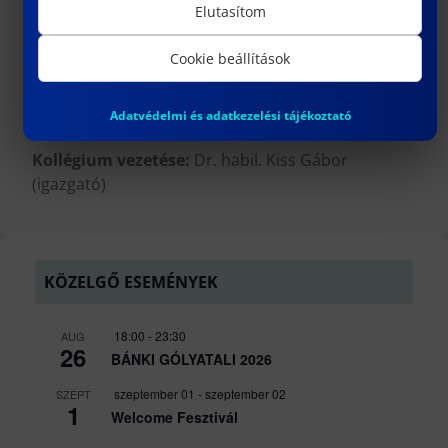
Elutasítom
érdeklődő hallgatókat.
Hivatalos weboldal
Cookie beállítások
Kollégium székhelye:
1081 Budapest, Népszínház
Adatvédelmi és adatkezelési tájékoztató
utca 8.
Kollégium vezetése:
Dr. habil. Kiss Gábor
(igazgató)
KÖZELGŐ ESEMÉNYEK
18:00
-
23:30
AUG
26
BÁNKI GÓLYATALI 2026
szeptember 01
-
szeptember 02
SZEPT
1
Welcome Fesztivál