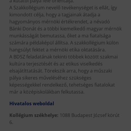
a kutatói pálya felé orientálja.
A Szakkollégium nevelő tevékenységet is ellát, így
kimondott célja, hogy a tagjainak átadja a
hagyományos mérnöki értékrendet, a névadó
Bánki Donát és a többi kiemelkedő magyar mérnök
munkásságát bemutassa, őket a ma fiatalsága
számára példaképül állítsa. A szakkollégium külön
hangsúlyt fektet a mérnöki etika oktatására.
A BDSZ feladatának tekinti többek között szakmai
kultúra terjesztését és az etikus viselkedés
elsajátíttatását. Törekszik arra, hogy a műszaki
pálya sikeres műveléséhez szükséges
képességekkel rendelkező, tehetséges fiatalokat
már a középiskolákban felkutassa.
Hivatalos weboldal
Kollégium székhelye:
1088 Budapest József körút
6.