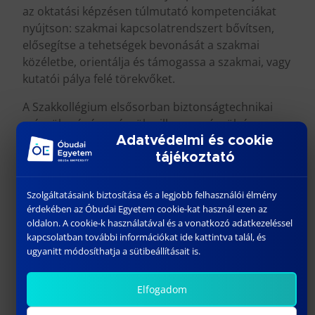
az oktatási képzésen túlmutató kompetenciákat
nyújtson: szakmai kapcsolatrendszert bővítsen,
elősegítse a tehetségek bevonását a szakmai
közéletbe, orientálja és támogassa a szakmai, vagy
kutatói pálya felé törekvőket.
A Szakkollégium elsősorban biztonságtechnikai
mérnök, gépészmérnök, villamosmérnök és
informatikushallgatók, kutatók közösségbe
Adatvédelmi és cookie
szervezésével kívánja elősegíteni a biztonsággal, a
tájékoztató
védelemmel, a műszaki biztonsággal kapcsolatos
ismereteik bővítését, általános, szakmai és
Szolgáltatásaink biztosítása és a legjobb felhasználói élmény
tudományos tájékozottságuk kiterjesztését. A
érdekében az Óbudai Egyetem cookie-kat használ ezen az
oldalon. A cookie-k használatával és a vonatkozó adatkezeléssel
Szakkollégium nevelő tevékenységet is ellát, így
kapcsolatban további információkat ide kattintva talál, és
őrzi és tagjainak átadja a biztonságtudomány
ugyanitt módosíthatja a sütibeállításait is.
interdiszciplináris értékeit, bemutatja a
kiemelkedő magyar kutatók munkásságát. A
Elfogadom
Biztonságtudományi Szakkollégium szeretettel
várja a tehetséges és a szakma iránt különösen