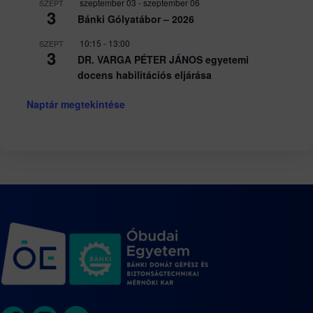
szeptember 03
-
szeptember 06
SZEPT
3
Bánki Gólyatábor – 2026
10:15
-
13:00
SZEPT
3
DR. VARGA PÉTER JÁNOS egyetemi
docens habilitációs eljárása
Naptár megtekintése