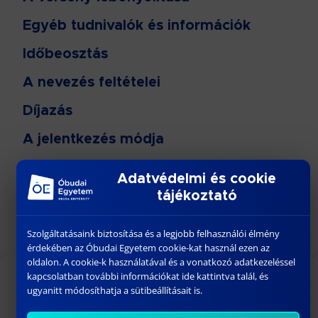
Egyéb tudnivalók és információk
Időbeosztás
A nevezés feltételei
Díjazás
A jelentkezés módja
Regisztráció
Adatvédelmi és cookie
tájékoztató
A verseny támogatói
Szolgáltatásaink biztosítása és a legjobb felhasználói élmény
érdekében az Óbudai Egyetem cookie-kat használ ezen az
oldalon. A cookie-k használatával és a vonatkozó adatkezeléssel
kapcsolatban további információkat ide kattintva talál, és
KÖZELGŐ ESEMÉNYEK
ugyanitt módosíthatja a sütibeállításait is.