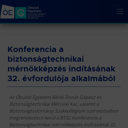
Konferencia a
biztonságtechnikai
mérnökképzés indításának
32. évfordulója alkalmából
Az Óbudai Egyetem Bánki Donát Gépész és
Biztonságtechnikai Mérnöki Kar, valamit a
Biztonságtudományi Szakkollégium szervezésében
megrendezésre kerül a BT32 Konferencia a
Biztonságtechnikai mérnökképzés indításának 32.