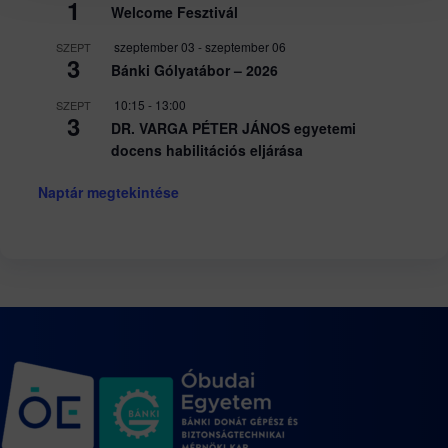
1
Welcome Fesztivál
szeptember 03
-
szeptember 06
SZEPT
3
Bánki Gólyatábor – 2026
10:15
-
13:00
SZEPT
3
DR. VARGA PÉTER JÁNOS egyetemi
docens habilitációs eljárása
Naptár megtekintése