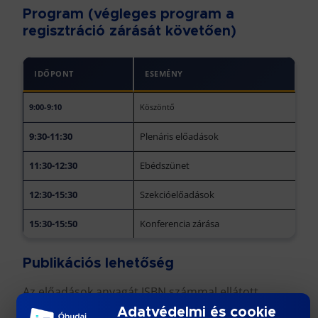
Program (végleges program a
regisztráció zárását követően)
IDŐPONT
ESEMÉNY
9:00-9:10
Köszöntő
9:30-11:30
Plenáris előadások
11:30-12:30
Ebédszünet
12:30-15:30
Szekcióelőadások
15:30-15:50
Konferencia zárása
Publikációs lehetőség
Az előadások anyagát ISBN számmal ellátott
kiadványban kívánjuk megjelentetni lektorálás
Adatvédelmi és cookie