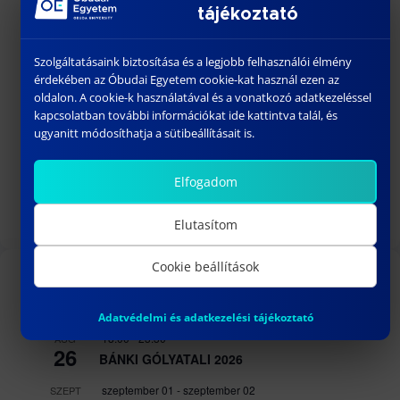
után. A cikk formai követelményei az alábbi linken
tájékoztató
érhetők el:
formai követelmények
Szolgáltatásaink biztosítása és a legjobb felhasználói élmény
A megadott formátumnak megfelelő cikket a
érdekében az Óbudai Egyetem cookie-kat használ ezen az
kiss.gabor@bgk.uni-obuda.hu
címre kérjük
oldalon. A cookie-k használatával és a vonatkozó adatkezeléssel
küldeni. A publikálásra szánt tanulmány beküldési
kapcsolatban további információkat ide kattintva talál, és
határideje: 2025. május 23.
ugyanitt módosíthatja a sütibeállításait is.
Regisztráció
Elfogadom
A regisztráció lezárult.
Elutasítom
Cookie beállítások
KÖZELGŐ ESEMÉNYEK
Adatvédelmi és adatkezelési tájékoztató
18:00
-
23:30
AUG
26
BÁNKI GÓLYATALI 2026
szeptember 01
-
szeptember 02
SZEPT