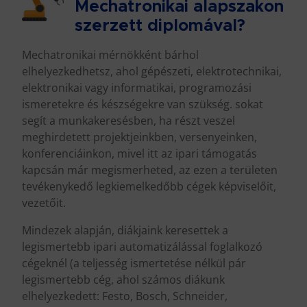
Mechatronikai alapszakon
szerzett diplomával?
Mechatronikai mérnökként bárhol
elhelyezkedhetsz, ahol gépészeti, elektrotechnikai,
elektronikai vagy informatikai, programozási
ismeretekre és készségekre van szükség. sokat
segít a munkakeresésben, ha részt veszel
meghirdetett projektjeinkben, versenyeinken,
konferenciáinkon, mivel itt az ipari támogatás
kapcsán már megismerheted, az ezen a területen
tevékenykedő legkiemelkedőbb cégek képviselőit,
vezetőit.
Mindezek alapján, diákjaink keresettek a
legismertebb ipari automatizálással foglalkozó
cégeknél (a teljesség ismertetése nélkül pár
legismertebb cég, ahol számos diákunk
elhelyezkedett: Festo, Bosch, Schneider,