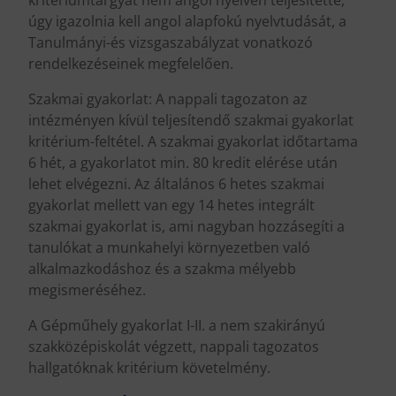
úgy igazolnia kell angol alapfokú nyelvtudását, a
Tanulmányi-és vizsgaszabályzat vonatkozó
rendelkezéseinek megfelelően.
Szakmai gyakorlat: A nappali tagozaton az
intézményen kívül teljesítendő szakmai gyakorlat
kritérium-feltétel. A szakmai gyakorlat időtartama
6 hét, a gyakorlatot min. 80 kredit elérése után
lehet elvégezni. Az általános 6 hetes szakmai
gyakorlat mellett van egy 14 hetes integrált
szakmai gyakorlat is, ami nagyban hozzásegíti a
tanulókat a munkahelyi környezetben való
alkalmazkodáshoz és a szakma mélyebb
megismeréséhez.
A Gépműhely gyakorlat I-II. a nem szakirányú
szakközépiskolát végzett, nappali tagozatos
hallgatóknak kritérium követelmény.