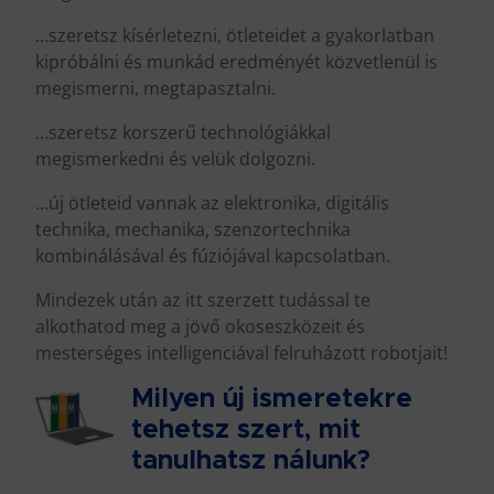
…szeretsz kísérletezni, ötleteidet a gyakorlatban
kipróbálni és munkád eredményét közvetlenül is
megismerni, megtapasztalni.
…szeretsz korszerű technológiákkal
megismerkedni és velük dolgozni.
…új ötleteid vannak az elektronika, digitális
technika, mechanika, szenzortechnika
kombinálásával és fúziójával kapcsolatban.
Mindezek után az itt szerzett tudással te
alkothatod meg a jövő okoseszközeit és
mesterséges intelligenciával felruházott robotjait!
Milyen új ismeretekre
tehetsz szert, mit
tanulhatsz nálunk?