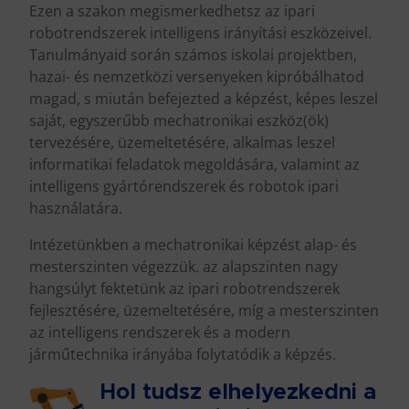
Ezen a szakon megismerkedhetsz az ipari
robotrendszerek intelligens irányítási eszközeivel.
Tanulmányaid során számos iskolai projektben,
hazai- és nemzetközi versenyeken kipróbálhatod
magad, s miután befejezted a képzést, képes leszel
saját, egyszerűbb mechatronikai eszköz(ök)
tervezésére, üzemeltetésére, alkalmas leszel
informatikai feladatok megoldására, valamint az
intelligens gyártórendszerek és robotok ipari
használatára.
Intézetünkben a mechatronikai képzést alap- és
mesterszinten végezzük. az alapszinten nagy
hangsúlyt fektetünk az ipari robotrendszerek
fejlesztésére, üzemeltetésére, míg a mesterszinten
az intelligens rendszerek és a modern
járműtechnika irányába folytatódik a képzés.
Hol tudsz elhelyezkedni a