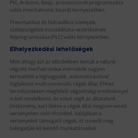
PIC, Arduino, Rasp., processzorok programozása
valós (mechatronic board) környezetben.
Pneumatikus és hidraulikus szelepek,
szelepszigetek összeállítása vezérlésének
felprogramozása (PLC) valós környezetben.
Elhelyezkedési lehetőségek
Mint ahogy azt az előzőekben leírtuk a nálunk
végzett mechatronikai mérnökök nagyon
keresettek a legnagyobb, automatizációval
foglalkozó multi-nacionális cégek által. Ehhez
természetesen megfelelő végzettségi eredménnyel
is kell rendelkezni, és sokat segít az áltatalunk
(intézmény, kar) illetve a cégek által megszervezett
versenyeken való részvétel. Valójában a
versenyeket támogató cégek, itt ismerik meg
(válogatják ki) leendő munkatársaikat.