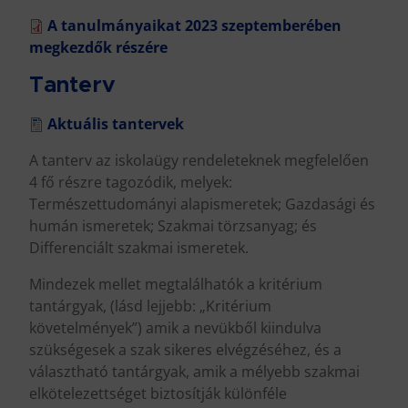
A tanulmányaikat 2023 szeptemberében
megkezdők részére
Tanterv
Aktuális tantervek
A tanterv az iskolaügy rendeleteknek megfelelően
4 fő részre tagozódik, melyek:
Természettudományi alapismeretek; Gazdasági és
humán ismeretek; Szakmai törzsanyag; és
Differenciált szakmai ismeretek.
Mindezek mellet megtalálhatók a kritérium
tantárgyak, (lásd lejjebb: „Kritérium
követelmények”) amik a nevükből kiindulva
szükségesek a szak sikeres elvégzéséhez, és a
választható tantárgyak, amik a mélyebb szakmai
elkötelezettséget biztosítják különféle