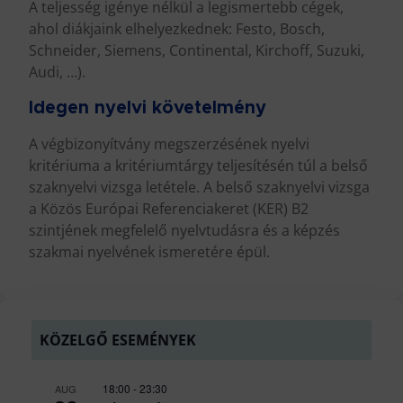
A teljesség igénye nélkül a legismertebb cégek,
ahol diákjaink elhelyezkednek: Festo, Bosch,
Schneider, Siemens, Continental, Kirchoff, Suzuki,
Audi, …).
Idegen nyelvi követelmény
A végbizonyítvány megszerzésének nyelvi
kritériuma a kritériumtárgy teljesítésén túl a belső
szaknyelvi vizsga letétele. A belső szaknyelvi vizsga
a Közös Európai Referenciakeret (KER) B2
szintjének megfelelő nyelvtudásra és a képzés
szakmai nyelvének ismeretére épül.
KÖZELGŐ ESEMÉNYEK
18:00
-
23:30
AUG