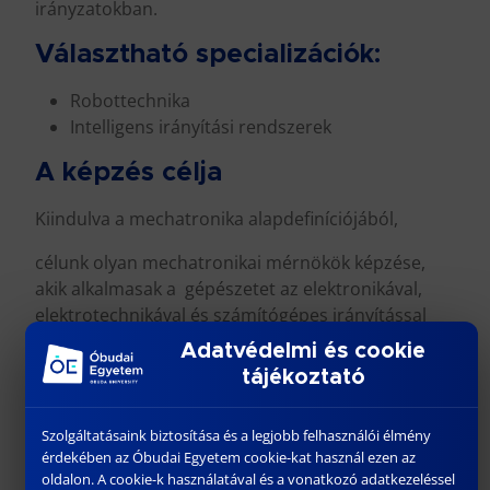
irányzatokban.
Választható specializációk:
Robottechnika
Intelligens irányítási rendszerek
A képzés célja
Kiindulva a mechatronika alapdefiníciójából,
célunk olyan mechatronikai mérnökök képzése,
akik alkalmasak a gépészetet az elektronikával,
elektrotechnikával és számítógépes irányítással
szinergikusan integrálni.
Adatvédelmi és cookie
tájékoztató
Képesek lesznek mechatronikai berendezések és
folyamatok, továbbá intelligens gépek rutinszerű
tervezési feladatainak ellátására, üzemeltetésére
Szolgáltatásaink biztosítása és a legjobb felhasználói élmény
érdekében az Óbudai Egyetem cookie-kat használ ezen az
és fenntartására, mechatronikai technológiák
oldalon. A cookie-k használatával és a vonatkozó adatkezeléssel
bevezetésére, alkalmazására, folyamat- és