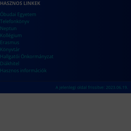
HASZNOS LINKEK
Óbudai Egyetem
Telefonkönyv
Neptun
Kollégium
Erasmus
Könyvtár
Hallgatói Önkormányzat
Diákhitel
Hasznos információk
A jelenlegi oldal frissítve: 2023.06.19.