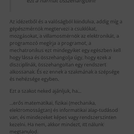
ezt a hármat összehangolni!”
Az idézetből és a valóságból kiindulva, addig míg a
gépészmérnök megtervezi a csuklókat,
mozgásokat, a villamosmérnök az elektronikát, a
programozó megírja a programot, a
mechatronikus ezt mindegyiket egy egészben kell
hogy lássa és összehangolja úgy, hogy ezek a
diszciplínák, összehangoltan egy rendszert
alkossanak. És ez ennek a szakmának a szépsége
és nehézsége egyben.
Ezt a szakot neked ajánljuk, ha…
…erős matematikai, fizikai (mechanika,
elektromosságtan) és informatikai alap-tudásod
van, és mindezeket képes vagy rendszerszinten
kezelni. Ha nem, akkor mindezt, itt nálunk
megtanulod.