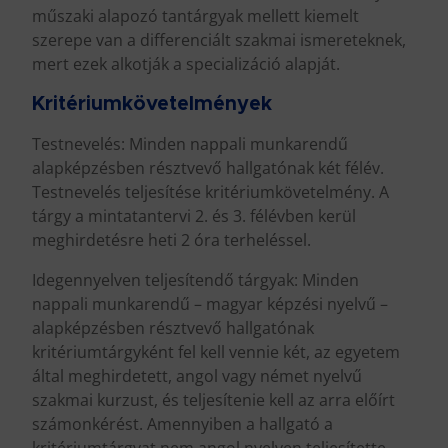
műszaki alapozó tantárgyak mellett kiemelt
szerepe van a differenciált szakmai ismereteknek,
mert ezek alkotják a specializáció alapját.
Kritériumkövetelmények
Testnevelés: Minden nappali munkarendű
alapképzésben résztvevő hallgatónak két félév.
Testnevelés teljesítése kritériumkövetelmény. A
tárgy a mintatantervi 2. és 3. félévben kerül
meghirdetésre heti 2 óra terheléssel.
Idegennyelven teljesítendő tárgyak: Minden
nappali munkarendű – magyar képzési nyelvű –
alapképzésben résztvevő hallgatónak
kritériumtárgyként fel kell vennie két, az egyetem
által meghirdetett, angol vagy német nyelvű
szakmai kurzust, és teljesítenie kell az arra előírt
számonkérést. Amennyiben a hallgató a
kritériumtárgyat nem angol nyelven teljesítette,