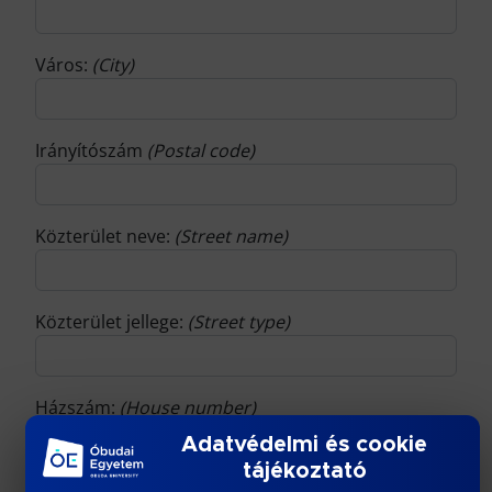
Város:
(City)
Irányítószám
(Postal code)
Közterület neve:
(Street name)
Közterület jellege:
(Street type)
Házszám:
(House number)
Adatvédelmi és cookie
tájékoztató