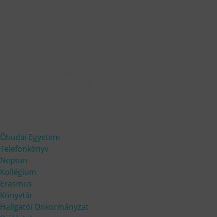
Cím: 1088 Budapest, József körút 6.
Postacím: 1428 Budapest, Pf.:31
Telefon: +36-1-666-7102
TANULMÁNYI IRODA
Cím: 1088 Budapest, József körút 6. | J.52-J.53 irodák
Telefon: +36-30-312-6058
HASZNOS LINKEK
Óbudai Egyetem
Telefonkönyv
Neptun
Kollégium
Erasmus
Könyvtár
Hallgatói Önkormányzat