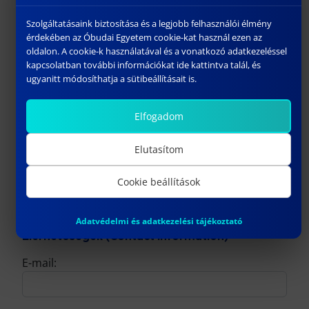
Épület:
(Building)
Szolgáltatásaink biztosítása és a legjobb felhasználói élmény
érdekében az Óbudai Egyetem cookie-kat használ ezen az
oldalon. A cookie-k használatával és a vonatkozó adatkezeléssel
Lépcsőház:
(Staircase)
kapcsolatban további információkat ide kattintva talál, és
ugyanitt módosíthatja a sütibeállításait is.
Emelet:
(Level of building)
Elfogadom
Elutasítom
Ajtó:
(Door)
Cookie beállítások
Adatvédelmi és adatkezelési tájékoztató
Elérhetőségek (Contact information)
E-mail: