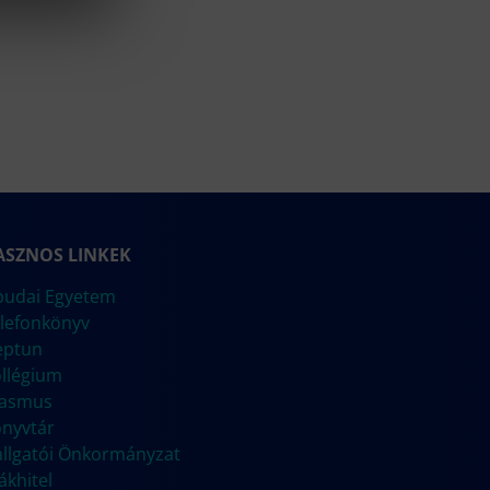
ASZNOS LINKEK
udai Egyetem
lefonkönyv
eptun
llégium
rasmus
nyvtár
llgatói Önkormányzat
ákhitel