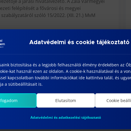
l vezetője a járási hivatalvezető. A Zala Vármegyei
ezeti felépítését a fővárosi és megyei
zabályzatáról szóló 15/2022. (XII. 21.) MvM
Adatvédelmi és cookie tájékoztató
rmanyhivatalok/zala
saink biztosítása és a legjobb felhasználói élmény érdekében az Ó
kie-kat használ ezen az oldalon. A cookie-k használatával és a vo
sel kapcsolatban további információkat ide kattintva talál, és ugyan
a a sütibeállításait is.
résügyi és Műszaki Biztonsági Főosztály
lfogadom
Elutasítom
Cookie beáll
Adatvédelmi és adatkezelési tájékoztató