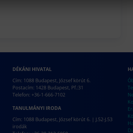
DÉKÁNI HIVATAL
H
Cím: 1088 Budapest, József körút 6.
Ób
Postacím: 1428 Budapest, Pf.:31
Te
Telefon: +36-1-666-7102
N
Ko
TANULMÁNYI IRODA
E
Kö
Cím: 1088 Budapest, József körút 6. | J.52-J.53
Ha
irodák
Di