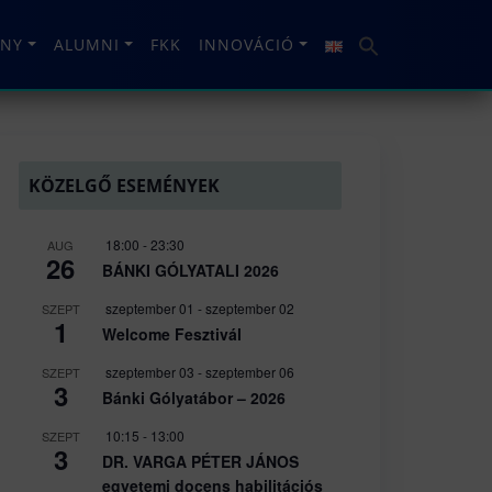
NY
ALUMNI
FKK
INNOVÁCIÓ
KÖZELGŐ ESEMÉNYEK
18:00
-
23:30
AUG
26
BÁNKI GÓLYATALI 2026
szeptember 01
-
szeptember 02
SZEPT
1
Welcome Fesztivál
szeptember 03
-
szeptember 06
SZEPT
3
Bánki Gólyatábor – 2026
10:15
-
13:00
SZEPT
3
DR. VARGA PÉTER JÁNOS
egyetemi docens habilitációs