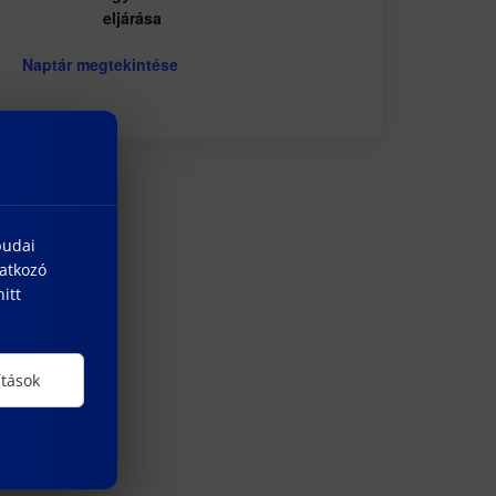
eljárása
Naptár megtekintése
budai
natkozó
itt
ítások