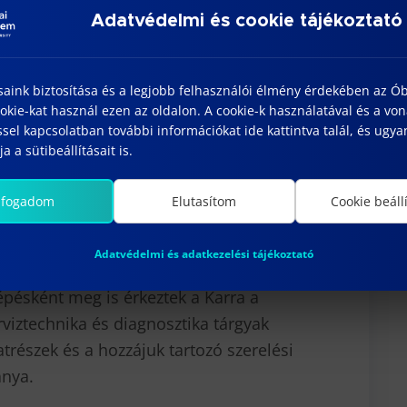
Adatvédelmi és cookie tájékoztató
gállapodás” számos, az oktatást
n, többek között:
saink biztosítása és a legjobb felhasználói élmény érdekében az Ó
hnika képzés oktatási hátterének
kie-kat használ ezen az oldalon. A cookie-k használatával és a vo
sel kapcsolatban további információkat ide kattintva talál, és ugyan
iírása, témavezetés.
a a sütibeállításait is.
hallgatók fogadása szakmai gyakorlatra.
lfogadom
Elutasítom
Cookie beáll
ti képzésében történő közreműködés.
ó közreműködés.
Adatvédelmi és adatkezelési tájékoztató
 aláírásának másnapján – az abban
épésként meg is érkeztek a Karra a
erviztechnika és diagnosztika tárgyak
trészek és a hozzájuk tartozó szerelési
ánya.