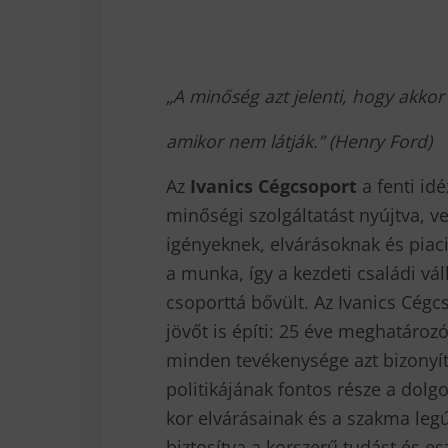
„A minőség azt jelenti, hogy akkor i
amikor nem látják.”
(Henry Ford)
Az
Ivanics Cégcsoport
a fenti idé
minőségi szolgáltatást nyújtva, v
igényeknek, elvárásoknak és piaci
a munka, így a kezdeti családi vá
csoporttá bővült. Az Ivanics Cég
jövőt is építi: 25 éve meghatároz
minden tevékenysége azt bizonyítj
politikájának fontos része a dolg
kor elvárásainak és a szakma le
biztosítva a korszerű tudást és 