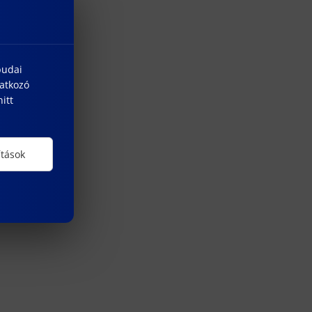
budai
natkozó
itt
ítások