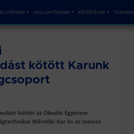
TELIZŐKNEK
HALLGATÓKNAK
KÉPZÉSEINK
TUDOMÁ
i
dást kötött Karunk
égcsoport
odást kötött az Óbudai Egyetem
gtechnikai Mérnöki Kar és az Ivanics