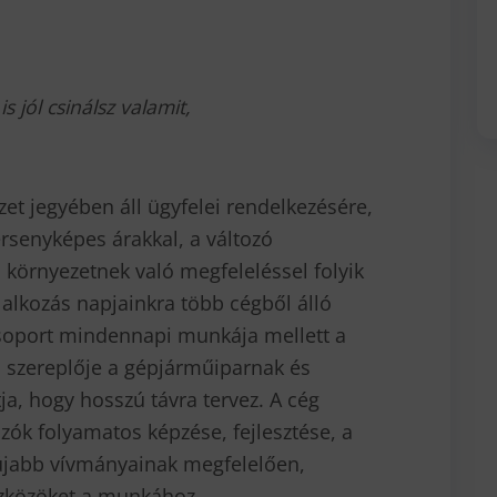
s jól csinál
sz valamit,
zet jegyében áll ügyfelei rendelkezésére,
ersenyképes árakkal, a változó
 környezetnek való megfeleléssel folyik
llalkozás napjainkra több cégből álló
csoport mindennapi munkája mellett a
ó szereplője a gépjárműiparnak és
a, hogy hosszú távra tervez. A cég
ozók folyamatos képzése, fejlesztése, a
gújabb vívmányainak megfelelően,
eszközöket a munkához.