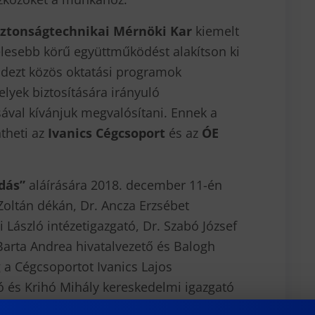
iztonságtechnikai Mérnöki Kar
kiemelt
élesebb körű együttműködést alakítson ki
indezt közös oktatási programok
lyek biztosítására irányuló
sával kívánjuk megvalósítani. Ennek a
theti az
Ivanics Cégcsoport
és az
ÓE
dás”
aláírására 2018. december 11-én
i Zoltán dékán, Dr. Ancza Erzsébet
 László intézetigazgató, Dr. Szabó József
 Barta Andrea hivatalvezető és Balogh
g a Cégcsoportot Ivanics Lajos
ó és Krihó Mihály kereskedelmi igazgató