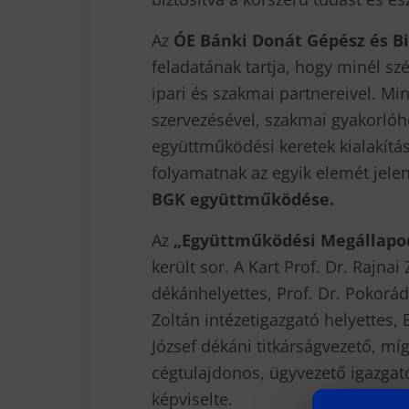
Az
ÓE Bánki Donát Gépész és B
feladatának tartja, hogy minél sz
ipari és szakmai partnereivel. M
szervezésével, szakmai gyakorlóhe
együttműködési keretek kialakítá
folyamatnak az egyik elemét jelen
BGK együttműködése.
Az
„Együttműködési Megállapo
került sor. A Kart Prof. Dr. Rajna
dékánhelyettes, Prof. Dr. Pokorádi
Zoltán intézetigazgató helyettes,
József dékáni titkárságvezető, mí
cégtulajdonos, ügyvezető igazgat
képviselte.