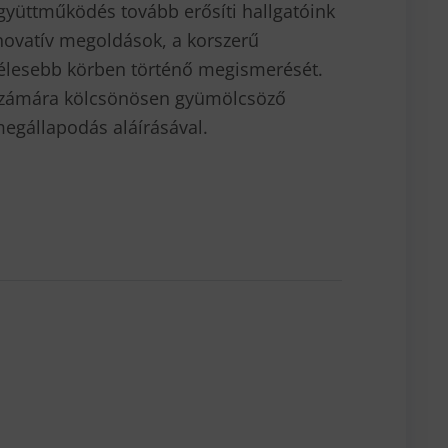
gyüttműködés tovább erősíti hallgatóink
nnovatív megoldások, a korszerű
zélesebb körben történő megismerését.
 számára kölcsönösen gyümölcsöző
egállapodás aláírásával.