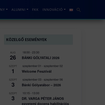
NY
ALUMNI
FKK
INNOVÁCIÓ
KÖZELGŐ ESEMÉNYEK
18:00
-
23:30
AUG
26
BÁNKI GÓLYATALI 2026
szeptember 01
-
szeptember 02
SZEPT
1
Welcome Fesztivál
szeptember 03
-
szeptember 06
SZEPT
3
Bánki Gólyatábor – 2026
10:15
-
13:00
SZEPT
3
DR. VARGA PÉTER JÁNOS
egyetemi docens habilitációs