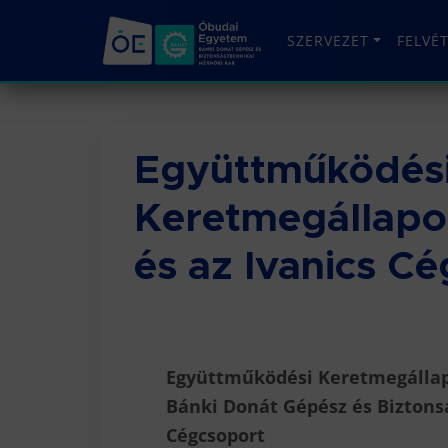
SZERVEZET
FELVÉ
Együttműködés
Keretmegállapo
és az Ivanics C
Együttműködési Keretmegállap
Bánki Donát Gépész és Biztonsá
Cégcsoport