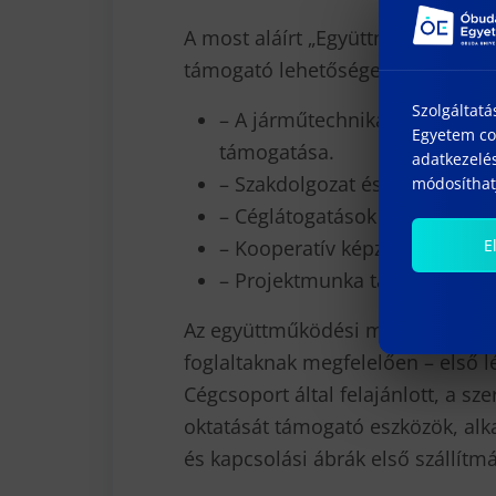
A most aláírt „Együttműködési Me
támogató lehetőséget rejt magába
Szolgáltatá
– A járműtechnika, szerviztec
Egyetem coo
támogatása.
adatkezelés
– Szakdolgozat és TDK téma k
módosíthatj
– Céglátogatások szervezése, 
E
– Kooperatív képzés gyakorla
– Projektmunka tárgyban val
Az együttműködési megállapodás
foglaltaknak megfelelően – első l
Cégcsoport által felajánlott, a sz
oktatását támogató eszközök, alka
és kapcsolási ábrák első szállítm