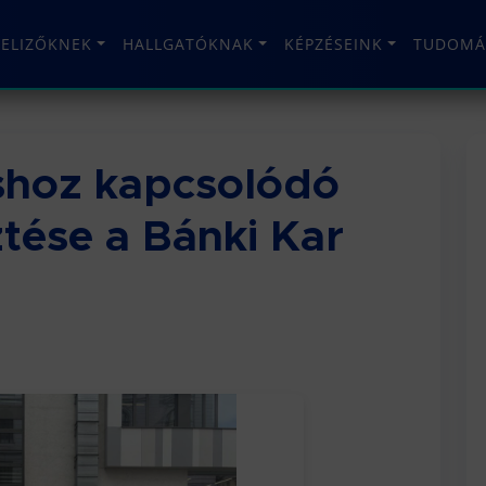
TELIZŐKNEK
HALLGATÓKNAK
KÉPZÉSEINK
TUDOMÁ
shoz kapcsolódó
ztése a Bánki Kar