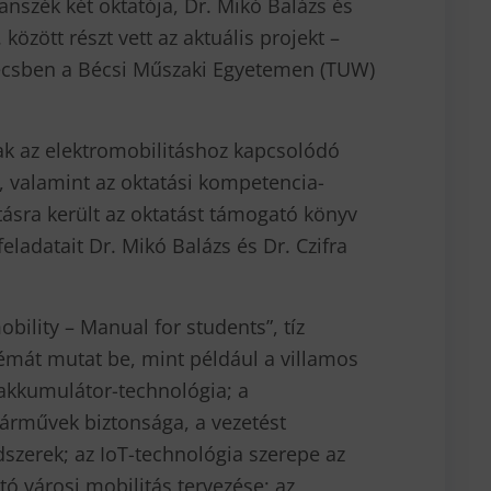
anszék két oktatója, Dr. Mikó Balázs és
 között részt vett az aktuális projekt –
Bécsben a Bécsi Műszaki Egyetemen (TUW)
k az elektromobilitáshoz kapcsolódó
l, valamint az oktatási kompetencia-
sra került az oktatást támogató könyv
feladatait Dr. Mikó Balázs és Dr. Czifra
bility – Manual for students”, tíz
témát mutat be, mint például a villamos
 akkumulátor-technológia; a
járművek biztonsága, a vezetést
szerek; az IoT-technológia szerepe az
tó városi mobilitás tervezése; az