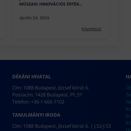
MŰSZAKI INNOVÁCIÓS ÉRTÉK
MENEDZSMENT TANFOLYAMÁRA!
április 24, 2024
Következő
DÉKÁNI HIVATAL
H
Cím: 1088 Budapest, József körút 6.
Ób
Postacím: 1428 Budapest, Pf.:31
Te
Telefon: +36-1-666-7102
N
Ko
TANULMÁNYI IRODA
E
Kö
Cím: 1088 Budapest, József körút 6. | J.52-J.53
Ha