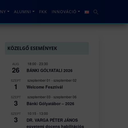
NY
ALUMNI
FKK
INNOVÁCIÓ
KÖZELGŐ ESEMÉNYEK
18:00
-
23:30
AUG
26
BÁNKI GÓLYATALI 2026
szeptember 01
-
szeptember 02
SZEPT
1
Welcome Fesztivál
szeptember 03
-
szeptember 06
SZEPT
3
Bánki Gólyatábor – 2026
10:15
-
13:00
SZEPT
3
DR. VARGA PÉTER JÁNOS
egyetemi docens habilitációs