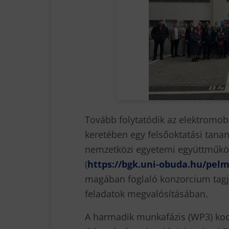
Tovább folytatódik az elektromobi
keretében egy felsőoktatási tanany
nemzetközi egyetemi együttműköd
(
https://bgk.uni-obuda.hu/pel
magában foglaló konzorcium tagjak
feladatok megvalósításában.
A harmadik munkafázis (WP3) ko