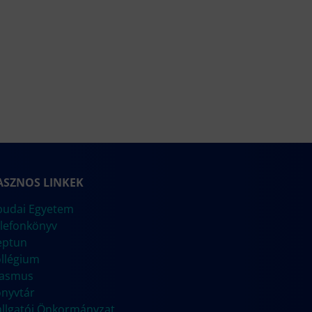
ASZNOS LINKEK
udai Egyetem
lefonkönyv
eptun
llégium
rasmus
nyvtár
llgatói Önkormányzat