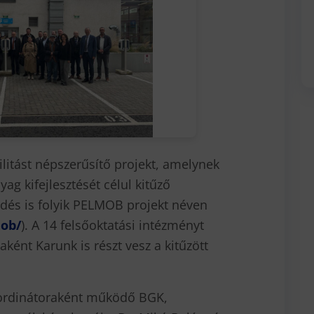
litást népszerűsítő projekt, amelynek
ag kifejlesztését célul kitűző
és is folyik PELMOB projekt néven
mob/
). A 14 felsőoktatási intézményt
ént Karunk is részt vesz a kitűzött
ordinátoraként működő BGK,