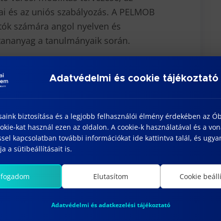
sai és az uniós szabályozás. A PELMOB
atók számára angol nyelven és
 tananyag a tanulmányaik során.
Dr. Mikó Balázs
Adatvédelmi és cookie tájékoztató
saink biztosítása és a legjobb felhasználói élmény érdekében az Ó
kie-kat használ ezen az oldalon. A cookie-k használatával és a vo
sel kapcsolatban további információkat ide kattintva talál, és ugyan
a a sütibeállításait is.
lfogadom
Elutasítom
Cookie beáll
Adatvédelmi és adatkezelési tájékoztató