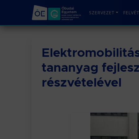
SZERVEZET
FELVÉ
Elektromobilitá
tananyag fejles
részvételével