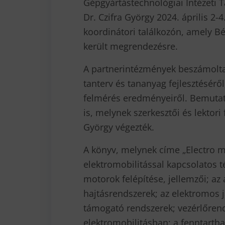
Gépgyártástechnológiai Intézeti T
Dr. Czifra György 2024. április 2-4.
koordinátori találkozón, amely 
került megrendezésre.
A partnerintézmények beszámolta
tanterv és tananyag fejlesztésérő
felmérés eredményeiről. Bemutatá
is, melynek szerkesztői és lektori 
György végezték.
A könyv, melynek címe „Electro mo
elektromobilitással kapcsolatos 
motorok felépítése, jellemzői; az
hajtásrendszerek; az elektromos 
támogató rendszerek; vezérlőrend
elektromobilitásban; a fenntartha