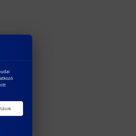
budai
natkozó
itt
ítások