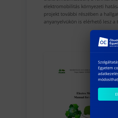
elektromobilitás környezeti hatá
projekt további részében a hallg
anyanyelvükön is elérhető lesz a
Szolgáltatá
Egyetem coo
adatkezelés
módosíthatj
E