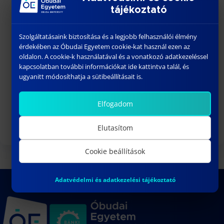
tájékoztató
szeptember 01
-
szeptember 02
SZEPT
1
Welcome Fesztivál
Szolgáltatásaink biztosítása és a legjobb felhasználói élmény
szeptember 03
-
szeptember 06
SZEPT
3
érdekében az Óbudai Egyetem cookie-kat használ ezen az
Bánki Gólyatábor – 2026
oldalon. A cookie-k használatával és a vonatkozó adatkezeléssel
kapcsolatban további információkat ide kattintva talál, és
10:15
-
13:00
SZEPT
3
ugyanitt módosíthatja a sütibeállításait is.
DR. VARGA PÉTER JÁNOS egyetemi
docens habilitációs eljárása
Elfogadom
Naptár megtekintése
Elutasítom
Cookie beállítások
Adatvédelmi és adatkezelési tájékoztató