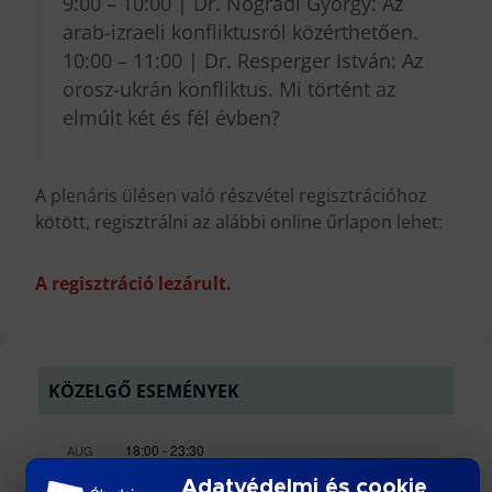
9:00 – 10:00 | Dr. Nógrádi György: Az
arab-izraeli konfliktusról közérthetően.
10:00 – 11:00 | Dr. Resperger István: Az
orosz-ukrán konfliktus. Mi történt az
elmúlt két és fél évben?
A plenáris ülésen való részvétel regisztrációhoz
kötött, regisztrálni az alábbi online űrlapon lehet:
A regisztráció lezárult.
KÖZELGŐ ESEMÉNYEK
18:00
-
23:30
AUG
26
BÁNKI GÓLYATALI 2026
Adatvédelmi és cookie