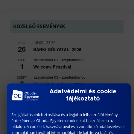
KÖZELGŐ ESEMÉNYEK
18:00
-
23:30
AUG
26
BÁNKI GÓLYATALI 2026
szeptember 01
-
szeptember 02
SZEPT
1
Welcome Fesztivál
szeptember 03
-
szeptember 06
SZEPT
3
Bánki Gólyatábor – 2026
Adatvédelmi és cookie
10:15
-
13:00
SZEPT
3
tájékoztató
DR. VARGA PÉTER JÁNOS egyetemi
docens habilitációs eljárása
Szolgáltatásaink biztosítása és a legjobb felhasználói élmény
Naptár megtekintése
érdekében az Óbudai Egyetem cookie-kat használ ezen az
oldalon. A cookie-k használatával és a vonatkozó adatkezeléssel
kapcsolatban további információkat ide kattintva talál, és