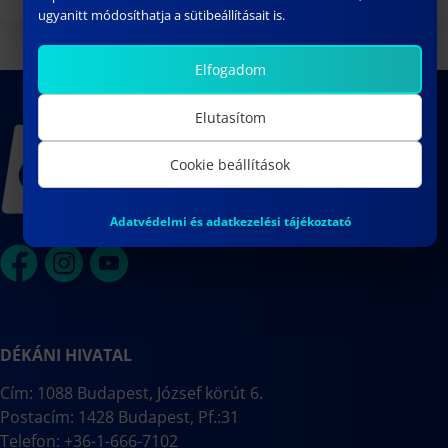
ugyanitt módosíthatja a sütibeállításait is.
Elfogadom
Elutasítom
Cookie beállítások
Adatvédelmi és adatkezelési tájékoztató
DÉKÁNI HIVATAL
Cím: 1088 Budapest, József körút 6.
Postacím: 1428 Budapest, Pf.:31
Telefon: +36-1-666-7102