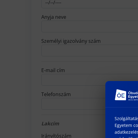
Anyja neve
Személyi igazolvány szám
E-mail cím
Telefonszám
Szolgáltatá
Lakcím
Egyetem coo
adatkezelés
Irányítószám