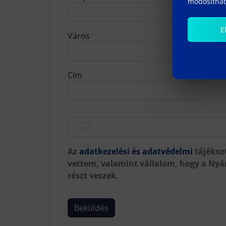
módosíthatj
E
Város
Cím
Az
adatkezelési és adatvédelmi
tájékoz
vettem, valamint vállalom, hogy a Nyá
részt veszek.