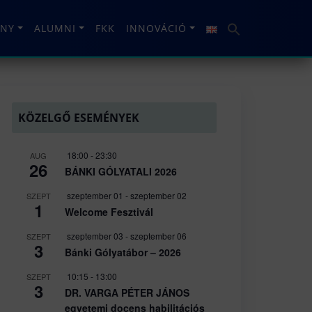
NY
ALUMNI
FKK
INNOVÁCIÓ
KÖZELGŐ ESEMÉNYEK
18:00
-
23:30
AUG
26
BÁNKI GÓLYATALI 2026
szeptember 01
-
szeptember 02
SZEPT
1
Welcome Fesztivál
szeptember 03
-
szeptember 06
SZEPT
3
Bánki Gólyatábor – 2026
10:15
-
13:00
SZEPT
3
DR. VARGA PÉTER JÁNOS
egyetemi docens habilitációs