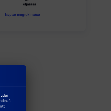
eljárása
Naptár megtekintése
budai
natkozó
itt