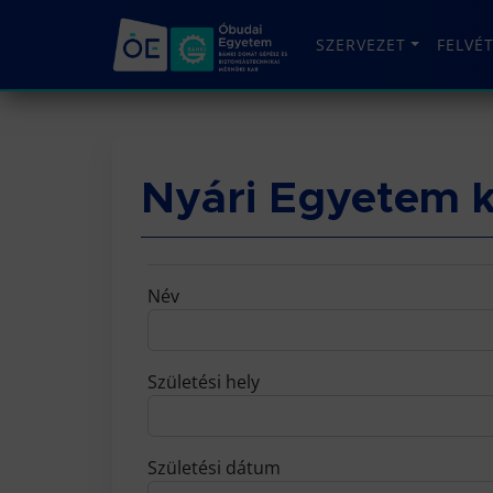
SZERVEZET
FELVÉ
Nyári Egyetem kí
Név
Születési hely
Születési dátum