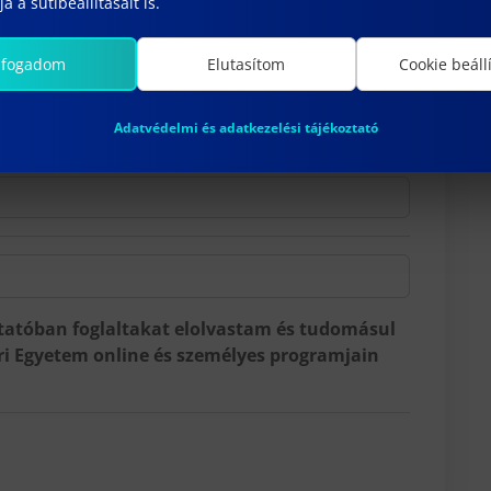
a a sütibeállításait is.
lfogadom
Elutasítom
Cookie beáll
Adatvédelmi és adatkezelési tájékoztató
tatóban foglaltakat elolvastam és tudomásul
ri Egyetem online és személyes programjain