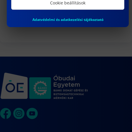
3
Cookie beállítások
DR. VARGA PÉTER JÁNOS egyetemi
docens habilitációs eljárása
Adatvédelmi és adatkezelési tájékoztató
Naptár megtekintése