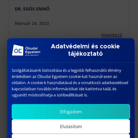
DR. SOÓS ENIKŐ
február 24, 2023
Következő
Adatvédelmi és cookie
tájékoztató
KÖZELGŐ ESEMÉNYEK
Szolgáltatásaink biztosítása és a legjobb felhasználói élmény
érdekében az Óbudai Egyetem cookie-kat használ ezen az
18:00
-
23:30
AUG
oldalon. A cookie-k használatával és a vonatkozó adatkezeléssel
26
BÁNKI GÓLYATALI 2026
kapcsolatban további információkat ide kattintva talál, és
ugyanitt módosíthatja a sütibeállításait is.
szeptember 01
-
szeptember 02
SZEPT
1
Welcome Fesztivál
Elfogadom
szeptember 03
-
szeptember 06
SZEPT
3
Bánki Gólyatábor – 2026
Elutasítom
10:15
-
13:00
SZEPT