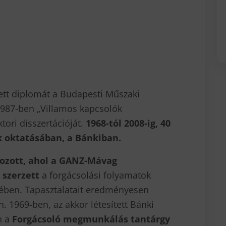
ett diplomát a Budapesti Műszaki
987-ben „Villamos kapcsolók
tori disszertációját.
1968-tól 2008-ig, 40
k oktatásában, a Bánkiban.
lgozott, ahol a GANZ-Mávag
 szerzett
a forgácsolási folyamatok
sében. Tapasztalatait eredményesen
 1969-ben, az akkor létesített Bánki
n a
Forgácsoló megmunkálás tantárgy