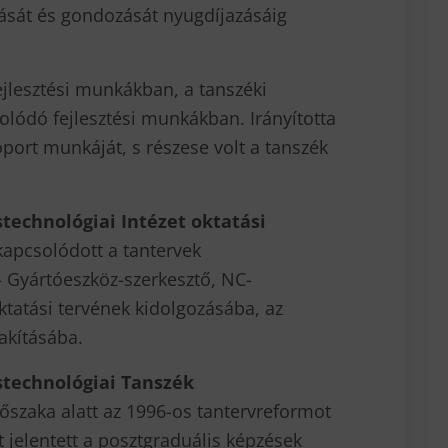
tását és gondozását nyugdíjazásáig
ejlesztési munkákban, a tanszéki
olódó fejlesztési munkákban. Irányította
port munkáját, s részese volt a tanszék
technológiai Intézet
oktatási
apcsolódott a tantervek
– Gyártóeszköz-szerkesztő, NC-
ktatási tervének kidolgozásába, az
lakításába.
stechnológiai Tanszék
őszaka alatt az 1996-os tantervreformot
 jelentett a posztgraduális képzések