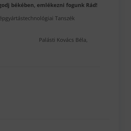
ugodj békében, emlékezni fogunk Rád!
Gépgyártástechnológiai Tanszék
Palásti Kovács Béla,