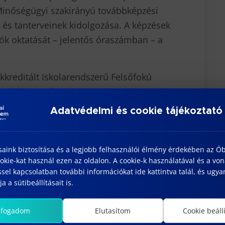
Minőségügyi szakirányú továbbképzési
 és tanterveinek kidolgozása. A képzések
tók oktatását – jelentős óraszámban – a
Akkreditált Iskolarendszerű Felsőfokú
A gépipari mérnökasszisztensek
entős műhelyi, laboratóriumi és tantermi
Adatvédelmi és cookie tájékoztató
k vezetése mellett több éven
elnöke volt
.
saink biztosítása és a legjobb felhasználói élmény érdekében az Ó
 a Tanszék az új CAD/CAM szakirány
kie-kat használ ezen az oldalon. A cookie-k használatával és a vo
ovábbá jelentős szerepet vállalt a
sel kapcsolatban további információkat ide kattintva talál, és ugyan
a a sütibeállításait is.
t Tervezőrendszerek szakirány
/98 tanévben jelentős erőfeszítéseket
lfogadom
Elutasítom
Cookie beáll
yak laboratóriumi háttérigényének magas