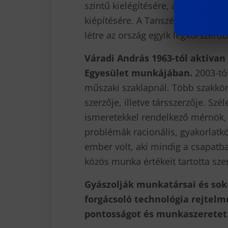
szintű kielégítésére, a korszerű s
kiépítésére. A Tanszéken – támasz
létre az ország egyik legkorszer
Váradi András 1963-tól aktívan
Egyesület munkájában.
2003-tól
műszaki szaklapnál. Több szakkö
szerzője, illetve társszerzője. Szél
ismeretekkel rendelkező mérnök, 
problémák racionális, gyakorlatk
ember volt, aki mindig a csapatba
közös munka értékeit tartotta sze
Gyászolják munkatársai és sok-
forgácsoló technológia rejtel
pontosságot és munkaszeretet 