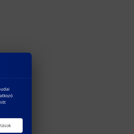
budai
natkozó
itt
ítások