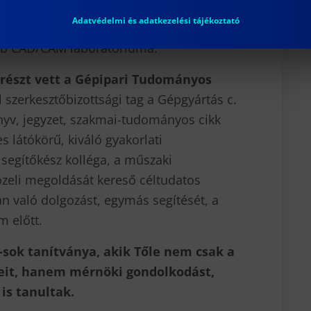
zámítástechnikai infrastruktúra
Adatvédelmi és adatkezelési tájékoztató
kodva a főiskola támogatására – jött
űbb CAD/CAM laboratóriuma.
 részt vett a Gépipari Tudományos
 szerkesztőbizottsági tag a Gépgyártás c.
nyv, jegyzet, szakmai-tudományos cikk
es látókörű, kiváló gyakorlati
segítőkész kolléga, a műszaki
özeli megoldását kereső céltudatos
n való dolgozást, egymás segítését, a
m előtt.
sok tanítványa, akik Tőle nem csak a
meit, hanem mérnöki gondolkodást,
is tanultak.