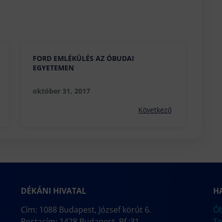
FORD EMLÉKÜLÉS AZ ÓBUDAI
EGYETEMEN
október 31, 2017
Következő
DÉKÁNI HIVATAL
H
Cím: 1088 Budapest, József körút 6.
Ób
Postacím: 1428 Budapest, Pf.:31
Te