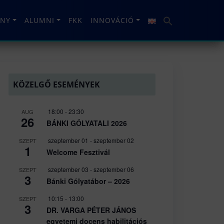
NY
ALUMNI
FKK
INNOVÁCIÓ
KÖZELGŐ ESEMÉNYEK
18:00
-
23:30
AUG
26
BÁNKI GÓLYATALI 2026
szeptember 01
-
szeptember 02
SZEPT
1
Welcome Fesztivál
szeptember 03
-
szeptember 06
SZEPT
3
Bánki Gólyatábor – 2026
10:15
-
13:00
SZEPT
3
DR. VARGA PÉTER JÁNOS
egyetemi docens habilitációs