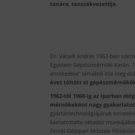
tanára, tanszékvezetője.
Dr. Váradi András 1962-ben szerz
Egyetem Gépészmérnöki Karán. 1
érintkezése” témából írta meg dok
évet töltött el gépészmérnökö
1962-től 1968-ig az iparban do
mérnökeként nagy gyakorlatot
gyártástechnológiájának tervezé
kamatoztatta oktatási munkájában.
Donát Gépipari Műszaki Főiskolá