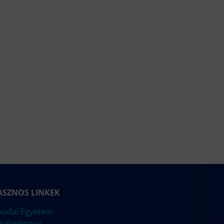
ASZNOS LINKEK
udai Egyetem
lefonkönyv