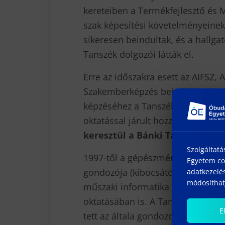
kereteiben a Termékfejlesztő és 
szak képesítési követelményeinek
sikeresen beindultak, és a hallga
Tanszék dolgozói látták el.
Erre az időszakra esett az AIFSZ, 
Szakemberképzés beindítása is. 
képzéséhez a Tanszék szintén jel
oktatással járult hozzá.
A Tanszé
keresztül a Bánki Tanácsának 
Szolgáltatá
1997-től a gépészmérnöki szakon
Egyetem coo
gondozója (kibocsátó tanszéke), t
adatkezelés
módosíthatj
műszaki informatika szakon indul
oktatásában is. A Tanszék az 1997
E
tett az általa gondozott tantárg