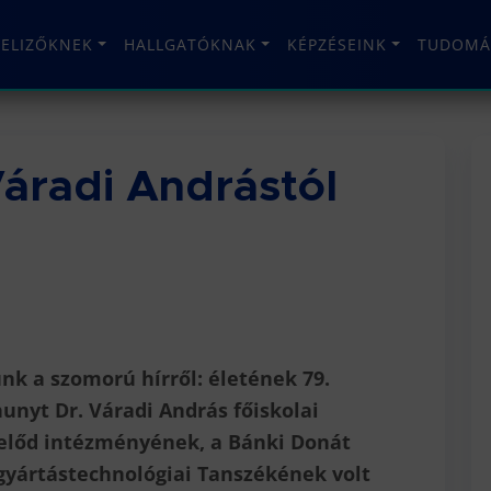
TELIZŐKNEK
HALLGATÓKNAK
KÉPZÉSEINK
TUDOMÁ
áradi Andrástól
nk a szomorú hírről:
életének 79.
unyt Dr. Váradi András főiskolai
előd intézményének, a Bánki Donát
gyártástechnológiai Tanszékének volt