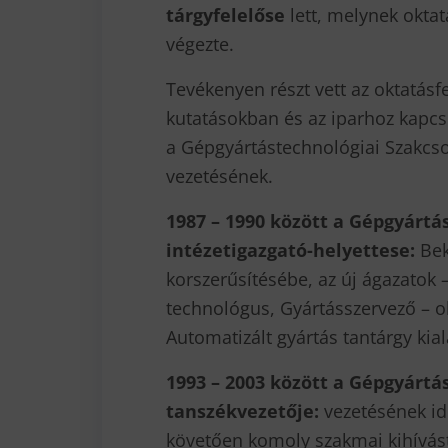
tárgyfelelőse
lett, melynek okta
végezte.
Tevékenyen részt vett az oktatásf
kutatásokban és az iparhoz kapcs
a Gépgyártástechnológiai Szakcso
vezetésének.
1987 – 1990 között
a Gépgyártás
intézetigazgató-helyettes
e:
Bek
korszerűsítésébe, az új ágazatok 
technológus, Gyártásszervező – o
Automatizált gyártás tantárgy kia
1993 – 2003 között a Gépgyártá
tanszékvezetője:
vezetésének id
követően komoly szakmai kihívást