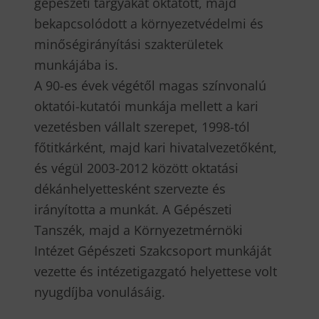
gépészeti tárgyakat oktatott, majd
bekapcsolódott a környezetvédelmi és
minőségirányítási szakterületek
munkájába is.
A 90-es évek végétől magas színvonalú
oktatói-kutatói munkája mellett a kari
vezetésben vállalt szerepet, 1998-tól
főtitkárként, majd kari hivatalvezetőként,
és végül 2003-2012 között oktatási
dékánhelyettesként szervezte és
irányította a munkát. A Gépészeti
Tanszék, majd a Környezetmérnöki
Intézet Gépészeti Szakcsoport munkáját
vezette és intézetigazgató helyettese volt
nyugdíjba vonulásáig.