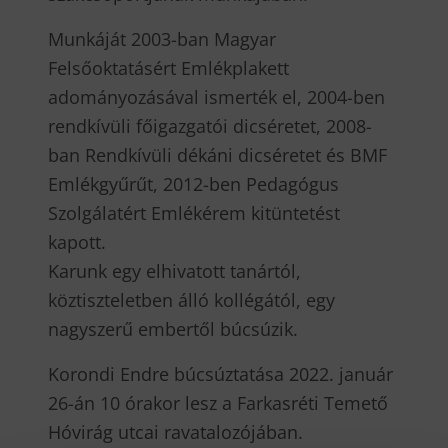
Munkáját 2003-ban Magyar
Felsőoktatásért Emlékplakett
adományozásával ismerték el, 2004-ben
rendkívüli főigazgatói dicséretet, 2008-
ban Rendkívüli dékáni dicséretet és BMF
Emlékgyűrűt, 2012-ben Pedagógus
Szolgálatért Emlékérem kitüntetést
kapott.
Karunk egy elhivatott tanártól,
köztiszteletben álló kollégától, egy
nagyszerű embertől búcsúzik.
Korondi Endre búcsúztatása 2022. január
26-án 10 órakor lesz a Farkasréti Temető
Hóvirág utcai ravatalozójában.