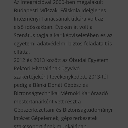
Az integrációval 2000-ben megalakult
Budapesti Műszaki Főiskola Ideiglenes
Intézményi Tanácsának titkára volt az
első időszakban. Éveken át volt a
Szenátus tagja a kar képviseletében és az
egyetemi adatvédelmi biztos feladatait is
ellátta.
2012 és 2013 között az Óbudai Egyetem
Rektori Hivatalának ügyvivő
szakértőjeként tevékenykedett, 2013-tól
pedig a Bánki Donát Gépész és
Biztonságtechnikai Mérnöki Kar óraadó
mestertanárként vett részt a
Gépszerkezettani és Biztonságtudományi
Intézet Gépelemek, gépszerkezetek
szakcsoportjának munkájában.