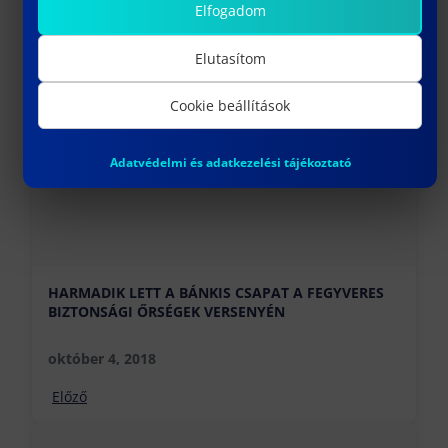
Elfogadom
További híreink
Elutasítom
Cookie beállítások
Adatvédelmi és adatkezelési tájékoztató
HARMADIK LETT A BÁNKIS CSAPAT A FEGYVERES
BIZTONSÁGI ŐRSÉGEK VERSENYÉN
október 4, 2018
Előző