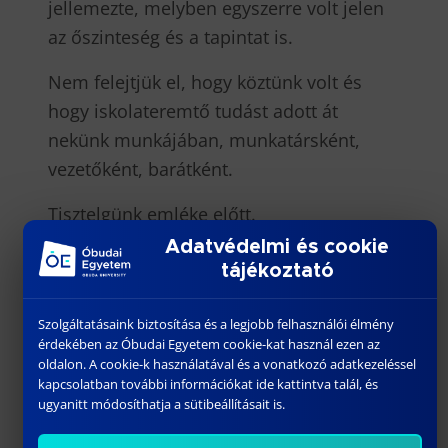
jellemezte, melyben egyszerre volt jelen
az őszinteség és a tapintat is.
Nem felejtjük el, hogy köztünk volt és
hogy iskolateremtő tudást adott át
nekünk munkájában, munkatársként,
vezetőként, barátként.
Tisztelgünk emléke előtt.
Adatvédelmi és cookie
tájékoztató
Címkék
Szolgáltatásaink biztosítása és a legjobb felhasználói élmény
érdekében az Óbudai Egyetem cookie-kat használ ezen az
#nekrológ
oldalon. A cookie-k használatával és a vonatkozó adatkezeléssel
kapcsolatban további információkat ide kattintva talál, és
ugyanitt módosíthatja a sütibeállításait is.