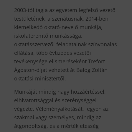
2003-tól tagja az egyetem legfelső vezető
testületének, a szenátusnak. 2014-ben
kiemelkedő oktató-nevelő munkája,
iskolateremtő munkássága,
oktatásszervezői feladatainak színvonalas
ellátása, több évtizedes vezetői
tevékenysége elismeréseként Trefort
Ágoston-díjat vehetett át Balog Zoltán
oktatási minisztertől.
Munkáját mindig nagy hozzáértéssel,
elhivatottsággal és szerénységgel
végezte. Véleményalkotását, legyen az
szakmai vagy személyes, mindig az
átgondoltság, és a mértékletesség