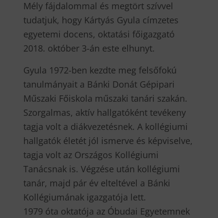
Mély fájdalommal és megtört szívvel
tudatjuk, hogy Kártyás Gyula címzetes
egyetemi docens, oktatási főigazgató
2018. október 3-án este elhunyt.
Gyula 1972-ben kezdte meg felsőfokú
tanulmányait a Bánki Donát Gépipari
Műszaki Főiskola műszaki tanári szakán.
Szorgalmas, aktív hallgatóként tevékeny
tagja volt a diákvezetésnek. A kollégiumi
hallgatók életét jól ismerve és képviselve,
tagja volt az Országos Kollégiumi
Tanácsnak is. Végzése után kollégiumi
tanár, majd pár év elteltével a Bánki
Kollégiumának igazgatója lett.
1979 óta oktatója az Óbudai Egyetemnek