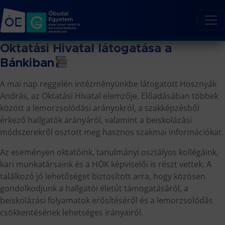
Oktatási Hivatal látogatása a
Bánkiban
A mai nap reggelén intézményünkbe látogatott Hosznyák
András, az Oktatási Hivatal elemzője. Előadásában többek
között a lemorzsolódási arányokról, a szakképzésből
érkező hallgatók arányáról, valamint a beiskolázási
módszerekről osztott meg hasznos szakmai információkat.
Az eseményen oktatóink, tanulmányi osztályos kollégáink,
kari munkatársaink és a HÖK képviselői is részt vettek. A
találkozó jó lehetőséget biztosított arra, hogy közösen
gondolkodjunk a hallgatói életút támogatásáról, a
beiskolázási folyamatok erősítéséről és a lemorzsolódás
csökkentésének lehetséges irányairól.