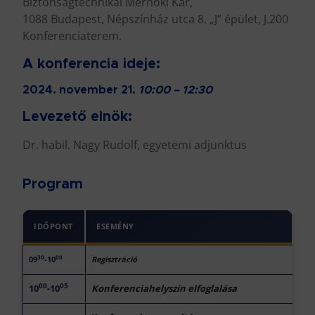
Biztonságtechnikai Mérnöki Kar,
1088 Budapest, Népszínház utca 8. „J” épület, J.200
Konferenciaterem.
A konferencia ideje:
2024. november 21.
10:00 – 12:30
Levezető elnök:
Dr. habil. Nagy Rudolf, egyetemi adjunktus
Program
IDŐPONT
ESEMÉNY
30
00
09
-10
Regisztráció
00
05
10
-10
Konferenciahelyszín elfoglalása