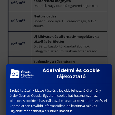
Konferencia megnyitó
05
10
10
-10
Dr. habil. Nagy Rudolf, egyetemi adjunktus
Nyitó előadás
10
25
10
-10
Dobson Tibor nyá. tű. vezérőrnagy, MTSZ
elnöke
Új kihívások és alternatív megoldások a
tűzoltás területén
25
40
10
-10
Dr. Bérczi László, tű. dandártábornok,
Belügyminisztérium, szakmai főtanácsadó
Tudomány a tűzoltásban
40
55
10
-10
Dr. habil. Cziva Oszkár, MTSZ, Képzési és
Adatvédelmi és cookie
Nemzetközi Bizottságának vezetője
tájékoztató
Raktár, logisztikai csarnok épületekben a
hatékony tűzoltói beavatkozások
Szolgáltatásaink biztosítása és a legjobb felhasználói élmény
55
10
10
-11
összefüggései
érdekében az Óbudai Egyetem cookie-kat használ ezen az
Dr. Zoltán Ferenc, MTSZ, Tűzmegelőzési
oldalon. A cookie-k használatával és a vonatkozó adatkezeléssel
Bizottság vezetője
kapcsolatban további információkat ide kattintva talál, és
ugyanitt módosíthatja a sütibeállításait is.
10
20
11
-11
Kávészünet