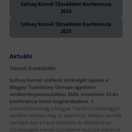
Szilvay Kornél Tűzvédelmi Konferencia
2024
Szilvay Kornél Tűzvédelmi Konferencia
2025
Aktuális
Tisztelt Érdeklődők!
Szilvay Kornél szellemi örökségét ápolva a
Magyar Tudomány Ünnepe egyetemi
rendezvénysorozatában 2024. november 21-én
konferencia kerül megrendezésre.
A
szervezőbizottság a Magyar Tűzoltó Szövetséggel
karöltve rendezi meg az eseményt, melyen kiemelt
szerepet kap a hazai önkéntes és létesítményi
tűzoltóságok mentő-tűzvédelmi hozzájárulásának