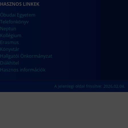
HASZNOS LINKEK
Óbudai Egyetem
Telefonkönyv
Neptun
Kollégium
Erasmus
Könyvtár
Hallgatói Önkormányzat
Diákhitel
Hasznos információk
A jelenlegi oldal frissítve: 2026.02.04.